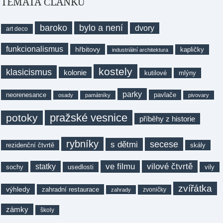
TÉMATA ČLÁNKŮ
baroko
bylo a není
dvory
art deco
funkcionalismus
hřbitovy
kapličky
industriální architektura
kostely
klasicismus
kolonie
kutilové
mlýny
parky
neorenesance
pavlače
osady
památníky
pivovary
pražské vesnice
potoky
příběhy z historie
rybníky
secese
s dětmi
rezidenční čtvrtě
skály
ve filmu
vilové čtvrtě
statky
sochy
usedlosti
vily
zvířátka
výhledy
zahradní restaurace
zvoničky
zahrady
zámky
školy