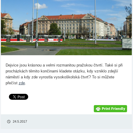
Dejvice jsou krásnou a velmi rozmanitou pražskou čtvrtí. Také si při
procházkách těmito končinami kladete otázku, kdy vzniklo zdejší
náměstí a kdy zde vyrostla vysokoškolská čtvrť? To si můžete
přečíst
zde
.
24.5.2017