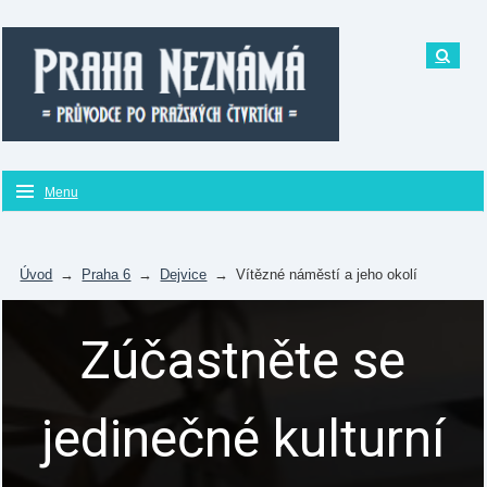
Menu
Úvod
→
Praha 6
→
Dejvice
→
Vítězné náměstí a jeho okolí
Zúčastněte se
jedinečné kulturní