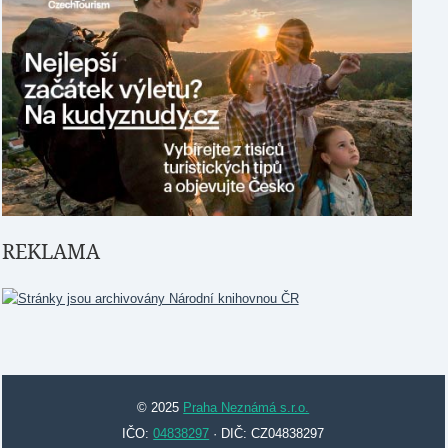
REKLAMA
© 2025
Praha Neznámá s.r.o.
IČO:
04838297
· DIČ: CZ04838297