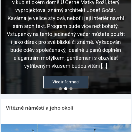
v kubistickém domě U Černé Matky Boží, který
vyprojektoval známý architekt Josef Gočár.
Kavárna je velice stylová, neboť i její interiér navrhl
sám architekt. Program bude více než bohatý.
Vstupenky na tento jedinečný večer můžete použít
i jako dárek pro své blízké či známé. Vyžadován
bude oděv společenský, ideálně u pánů doplněn
elegantním motýlkem, gentlemani s obzvlášť
vytříbeným vkusem budou vítáni […]
Více informací
Vítězné náměstí a jeho okolí