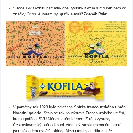
V roce 1923 vznikl památný obal tyčinky
Kofila
s mouřenínem od
značky Orion. Autorem byl grafik a malíř
Zdeněk Rykr.
V památný rok 1923 byla založena
Sbírka francouzského umění
Národní galerie
. Stalo se tak po výstavě Francouzského umění,
kterou pořádal SVU Mánes v témže roce. Z této výstavy
Československý stát odkoupil více než stovku exponátů, které
jsou základem nynější sbírky. Mezi nimi byla i díla malíře