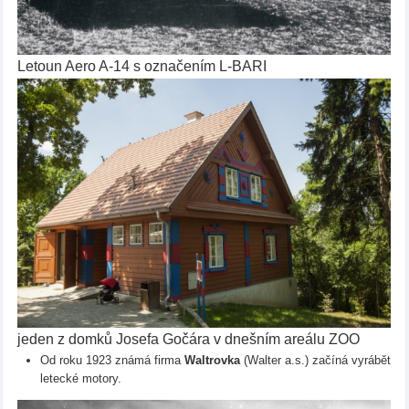
Letoun Aero A-14 s označením L-BARI
jeden z domků Josefa Gočára v dnešním areálu ZOO
Od roku 1923 známá firma
Waltrovka
(Walter a.s.) začíná vyrábět
letecké motory.