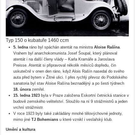
Typ 150 o kubatuře 1460 ccm
5. ledna
ráno byl spáchán atentát na ministra
Aloise Rašína
.
Vrahem byl anarchokomunista Josef Šoupal, který plánoval
atentát i na další členy vlády – Karla Kramáře a Jaroslava
Preisse. Atentát si připravoval několik měsíců dopředu, čin
uskutečnil v onen den ráno, když Alois Rašín nasedal do svého
auta před bytem v Žitné ulici. I přes rychlý převoz do Podolského
sanatoria byl stav Aloise Rašína beznadějný a po šesti týdnech
18. února
zemřel.
15. ledna 1923
byla v Praze založena Eskortní četnická stanice v
budově zemského velitelství. Sloužilo na ní 9 strážmistrů a jeden
vrchní strážmistr.
V roce 1923 byly také zakládány mnohé tělovýchovné jednoty,
mimo jiné
TJ Bohemians
u které vznikl i veslařský klub.
Umění a kultura