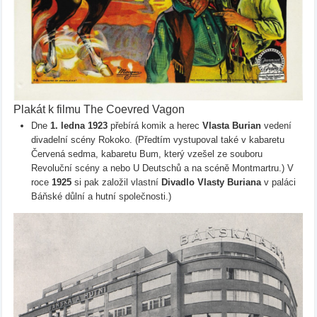
Plakát k filmu The Coevred Vagon
Dne
1. ledna 1923
přebírá komik a herec
Vlasta Burian
vedení
divadelní scény Rokoko. (Předtím vystupoval také v kabaretu
Červená sedma, kabaretu Bum, který vzešel ze souboru
Revoluční scény a nebo U Deutschů a na scéně Montmartru.) V
roce
1925
si pak založil vlastní
Divadlo Vlasty Buriana
v paláci
Báňské důlní a hutní společnosti.)