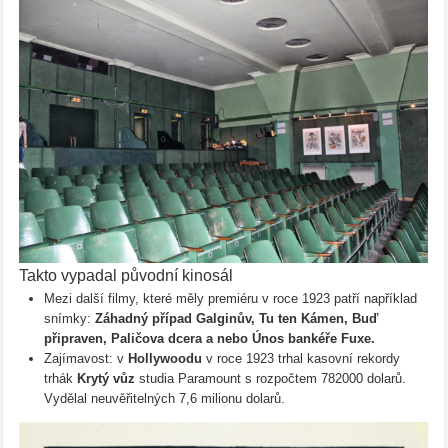
Takto vypadal původní kinosál
Mezi další filmy, které měly premiéru v roce 1923 patří například
snímky:
Záhadný případ Galginův, Tu ten Kámen, Buď
připraven, Paličova dcera a nebo Únos bankéře Fuxe.
Zajímavost: v
Hollywoodu
v roce 1923 trhal kasovní rekordy
trhák
Krytý vůz
studia Paramount s rozpočtem 782000 dolarů.
Vydělal neuvěřitelných 7,6 milionu dolarů.