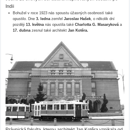
Indii
Bohužel v roce 1923 nás spoustu úžasných osobností také
opustilo. Dne
3. ledna
zemřel
Jaroslav Hašek
, o několik dní
později
13. května
nás opustila také
Charlotta G. Masaryková
a
17. dubna
zesnul také architekt
Jan Kotěra.
Právnická fakulta, kterou architekt Jan Kotěra vznikala od