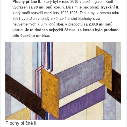
Plochy příčné II.
, který byl v roce 2019 v aukční galerii Kodl
vydražen za
78 milionů korun.
Dalším je pak obraz
Tryskání II.
,
který malíř vytvořil mezi lety 1922-1923. Ten je byl v březnu roku
2021 vydražen v londýnské aukční síní Sotheby´s za
neuvěřitelných 7,5 milionů liber, v přepočtu za
230,8 milionů
korun
.
Je to dodnes nejvyšší částka, za kterou bylo prodáno
dílo českého umělce.
Plochy příčné II.