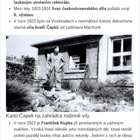
laskavým svolením rektorátu.
Mezi lety 1923-1924
Svaz československého díla
pořádá svoji
II. výstavu
.
V roce 1923 byla na Vinohradech v novinářské kolonii dokončena
slavná
vila bratří Čapků
od Ladislava Machoně.
Karel Čapek na zahrádce rodinné vily
V roce 1923 je
František Kupka
již proslaveným a váženým
malířem. Vzniká hned několik jeho mimořádných děl, které téměř
století později budou trhat aukční rekordy. Jedním z nich je obraz