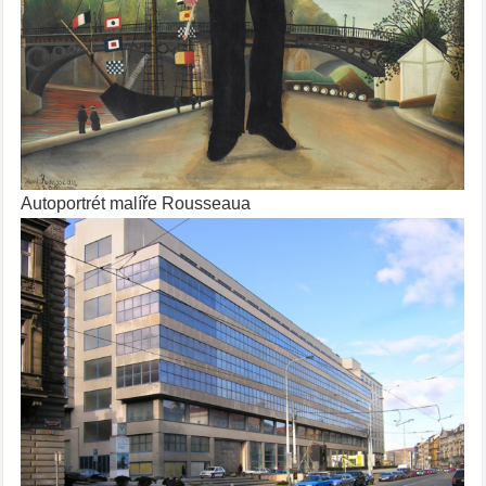
Autoportrét malíře Rousseaua