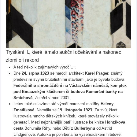
Tryskání II., které lámalo aukční očekávání a nakonec
zlomilo i rekord
A teď několik zajímavých výročí….
Dne
24. srpna 1923
se narodil architekt
Karel Prager,
známý
především svými brutalistními stavbami jako je bývalá budova
Federálního shromáždění na Václavském náměstí, komplex
pod Emauzským klášterem či budova Komerční banky na
Smíchově.
Zemřel v roce 2001.
Letos také oslavíme sté výročí narození malířky
Heleny
Zmatlíkové.
Narodila se
19. listopadu 1923
. Za svůj život
ilustrovala mnoho dětských knížek, které provázely několik
generací. Mezi nejznámější patří ilustrace ke knize
Honzíkova
cesta
Bohumila Říhy, nebo
Děti z Bullerbynu
od Astrid
Lindgrenové. Autorka je pohřbena na vyšehradském hřbitově.