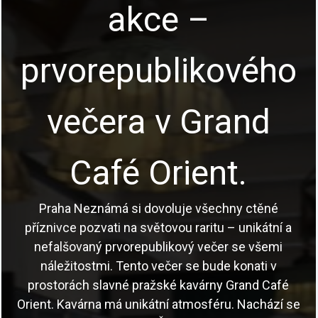
Program
Poutavé vycházky Prahou s profesionálními
průvodci, akce pro školy i teambuilding pro firmy a
skupiny.
Česky a anglicky.
Prohlédnout akce