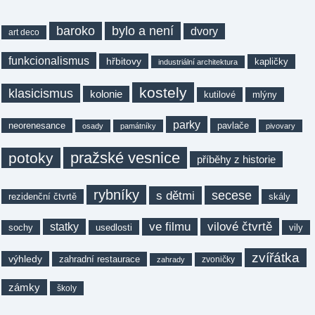
baroko
bylo a není
dvory
art deco
funkcionalismus
hřbitovy
kapličky
industriální architektura
kostely
klasicismus
kolonie
kutilové
mlýny
parky
neorenesance
pavlače
osady
památníky
pivovary
pražské vesnice
potoky
příběhy z historie
rybníky
secese
s dětmi
rezidenční čtvrtě
skály
ve filmu
vilové čtvrtě
statky
sochy
usedlosti
vily
zvířátka
výhledy
zahradní restaurace
zvoničky
zahrady
zámky
školy