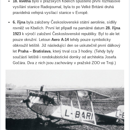
18. května
bylo v pražských Kbelích spuštěno první rozhlasové
vysílání stanice Radiojournal, byla to po Velké Británii druhá
pravidelná veřejná vysílací stanice v Evropě.
6. října
byla založeny Československé státní aerolinie, sídlily
rovněž ve Kbelích. První let připadl na památné datum
28. října
1923
k výročí založení Československé republiky. Byl to ale let
pouze okružní. Letoun
Aero A-14
tehdy pouze symbolicky
obkroužil letiště. Již následující den se uskutečnil první dálkový
let
Praha – Bratislava
, který trval cca 3 hodiny. (Tehdy byly
součástí letiště i rondokubistické domky od architekta Josefa
Gočára. Dva z nich jsou zachovány v pražské ZOO ve Troji.)