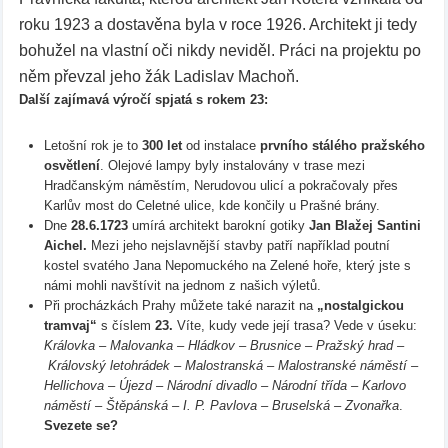
roku 1923 a dostavěna byla v roce 1926. Architekt ji tedy
bohužel na vlastní oči nikdy neviděl. Práci na projektu po
něm převzal jeho žák Ladislav Machoň.
Další zajímavá výročí spjatá s rokem 23:
Letošní rok je to
300 let
od instalace
prvního stálého pražského
osvětlení
. Olejové lampy byly instalovány v trase mezi
Hradčanským náměstím, Nerudovou ulicí a pokračovaly přes
Karlův most do Celetné ulice, kde končily u Prašné brány.
Dne
28.6.1723
umírá architekt barokní gotiky
Jan Blažej Santini
Aichel.
Mezi jeho nejslavnější stavby patří například poutní
kostel svatého Jana Nepomuckého na Zelené hoře, který jste s
námi mohli navštívit na jednom z našich výletů.
Při procházkách Prahy můžete také narazit na
„nostalgickou
tramvaj“
s číslem
23.
Víte, kudy vede její trasa? Vede v úseku:
Královka – Malovanka – Hládkov – Brusnice – Pražský hrad –
Královský letohrádek – Malostranská – Malostranské náměstí –
Hellichova – Újezd – Národní divadlo – Národní třída – Karlovo
náměstí – Štěpánská – I. P. Pavlova – Bruselská – Zvonařka
.
Svezete se?