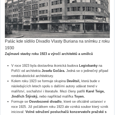
Palác kde sídlilo Divadlo Vlasty Buriana na snímku z roku
1930
Zajímavé stavby roku 1923 a výročí architektů a umělců
V roce 1923 byla dostavěna ikonická budova
Legiobanky
na
Poříčí od architekta
Josefa Gočára.
Jedná se o jedinečný případ
rondokubistické architektury.
Kolem roku 1923 se formuje skupina
Devětsil,
která bude v
následujících letech spolu s dalšími autory udávat trend v
malířství, sochařství i literatuře. Mezi členy patřili
Karel Teige,
Jindřich Štýrský,
nebo například malířka
Toyen.
Formuje se
Osvobozené divadlo
, které se oficiálně ustanoví v
roce 1925. Již počátkem roku 1923 ale vzniká soubor který vznik
inicioval:
Volné sdružení posluchačů konzervatoře pražské s