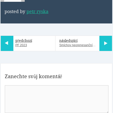
posted by
petr ryska
předchozí
následující
PF 2023
Smíchov neorenesanční, secesní a moderní
Zanechte svůj komentář