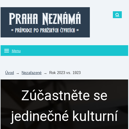
Menu
Úvod
→
Nezařazené
→
Rok 2023 vs. 1923