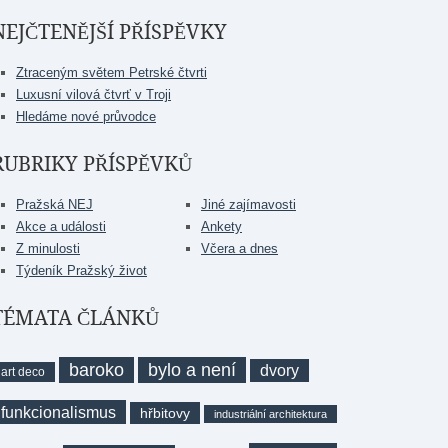
NEJČTENĚJŠÍ PŘÍSPĚVKY
Ztraceným světem Petrské čtvrti
Luxusní vilová čtvrť v Troji
Hledáme nové průvodce
RUBRIKY PŘÍSPĚVKŮ
Pražská NEJ
Jiné zajímavosti
Akce a události
Ankety
Z minulosti
Včera a dnes
Týdeník Pražský život
TÉMATA ČLÁNKŮ
baroko
bylo a není
dvory
art deco
funkcionalismus
hřbitovy
industriální architektura