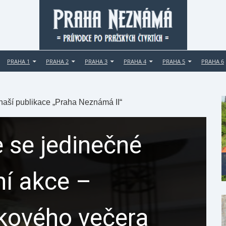
PRAHA 1
PRAHA 2
PRAHA 3
PRAHA 4
PRAHA 5
PRAHA 6
 naší publikace „Praha Neznámá II“
 se jedinečné
ní akce –
ikového večera