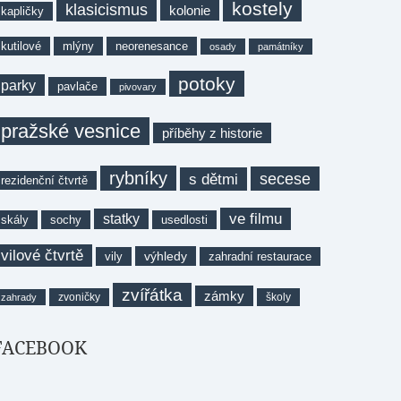
kostely
klasicismus
kolonie
kapličky
kutilové
mlýny
neorenesance
osady
památníky
potoky
parky
pavlače
pivovary
pražské vesnice
příběhy z historie
rybníky
secese
s dětmi
rezidenční čtvrtě
ve filmu
statky
skály
sochy
usedlosti
vilové čtvrtě
výhledy
vily
zahradní restaurace
zvířátka
zámky
zvoničky
školy
zahrady
FACEBOOK