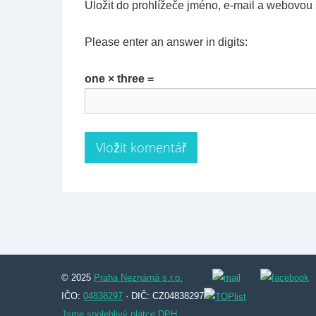
Uložit do prohlížeče jméno, e-mail a webovou
Please enter an answer in digits:
one × three =
© 2025
Praha Neznámá s.r.o.
IČO:
04838297
· DIČ: CZ04838297
Jsme spolehlivý plátce DPH