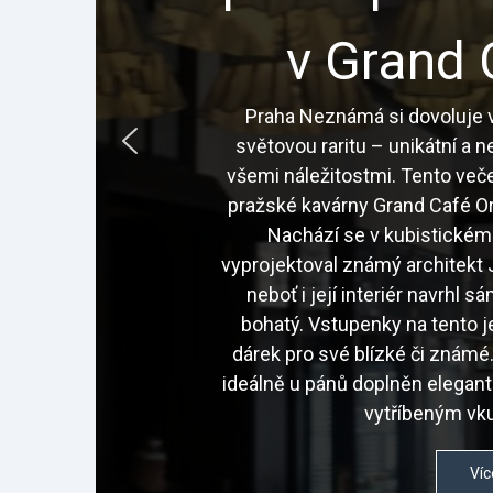
v Grand 
Praha Neznámá si dovoluje v
světovou raritu – unikátní a 
všemi náležitostmi. Tento veče
pražské kavárny Grand Café Or
Nachází se v kubistickém
vyprojektoval známý architekt J
neboť i její interiér navrhl 
bohatý. Vstupenky na tento j
dárek pro své blízké či znám
ideálně u pánů doplněn elegan
vytříbeným vku
Víc