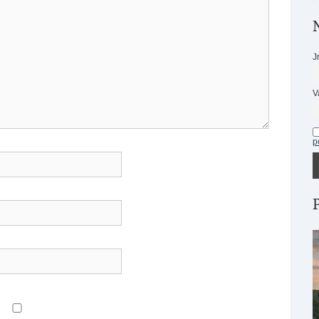
J
V
p