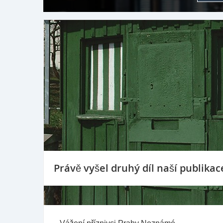
Právě vyšel druhý díl naší publika