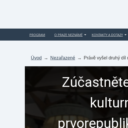
PROGRAM
O PRAZE NEZNÁMÉ
KONTAKTY A DOTAZY
Úvod
→
Nezařazené
→
Právě vyšel druhý díl
Zúčastněte
kultur
prvorepubl