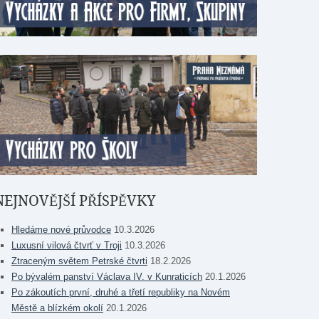
NEJNOVĚJŠÍ PŘÍSPĚVKY
Hledáme nové průvodce
10.3.2026
Luxusní vilová čtvrť v Troji
10.3.2026
Ztraceným světem Petrské čtvrti
18.2.2026
Po bývalém panství Václava IV. v Kunraticích
20.1.2026
Po zákoutích první, druhé a třetí republiky na Novém
Městě a blízkém okolí
20.1.2026