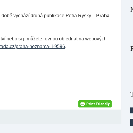
době vychází druhá publikace Petra Rysky –
Praha
ctví nebo si ji můžete rovnou objednat na webových
grada.cz/praha-neznama-ii-9596
.