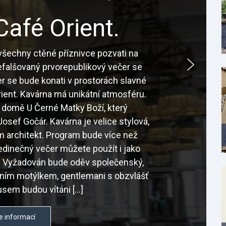
Café Orient.
šechny ctěné příznivce pozvati na
nefalšovaný prvorepublikový večer se
r se bude konati v prostorách slavné
ient. Kavárna má unikátní atmosféru.
 domě U Černé Matky Boží, který
osef Gočár. Kavárna je velice stylová,
sám architekt. Program bude více než
edinečný večer můžete použít i jako
é. Vyžadován bude oděv společenský,
tním motýlkem, gentlemani s obzvlášť
sem budou vítáni […]
e informací