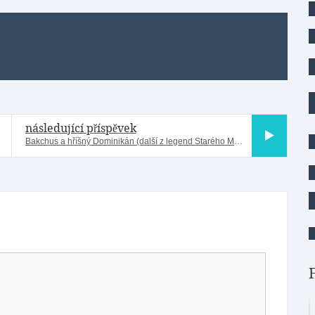
následující příspěvek
Bakchus a hříšný Dominikán (další z legend Starého Města) – NOVÁ VYCHÁZKA