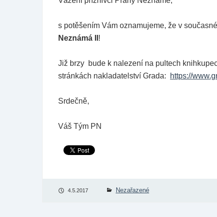
Vážení příznivci Prahy Neznámé,
s potěšením Vám oznamujeme, že v současné 
Neznámá II
!
Již brzy bude k nalezení na pultech knihkupe
stránkách nakladatelství Grada:
https://www.
Srdečně,
Váš Tým PN
Nezařazené
4.5.2017