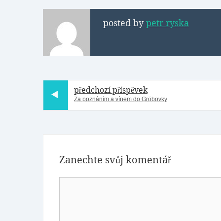
posted by
petr ryska
předchozí příspěvek
Za poznáním a vínem do Gröbovky
Zanechte svůj komentář