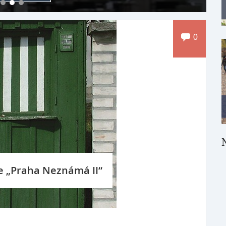
0
ce „Praha Neznámá II“