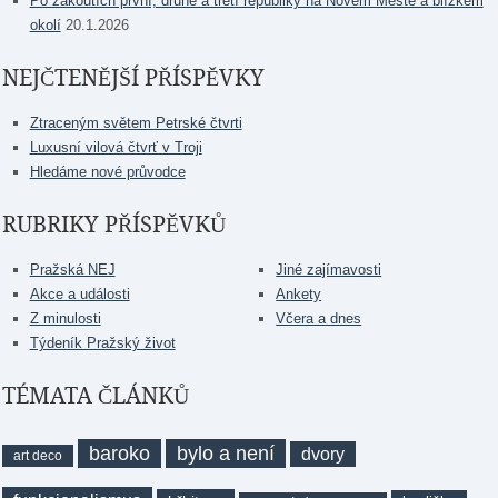
Po zákoutích první, druhé a třetí republiky na Novém Městě a blízkém
okolí
20.1.2026
NEJČTENĚJŠÍ PŘÍSPĚVKY
Ztraceným světem Petrské čtvrti
Luxusní vilová čtvrť v Troji
Hledáme nové průvodce
RUBRIKY PŘÍSPĚVKŮ
Pražská NEJ
Jiné zajímavosti
Akce a události
Ankety
Z minulosti
Včera a dnes
Týdeník Pražský život
TÉMATA ČLÁNKŮ
baroko
bylo a není
dvory
art deco