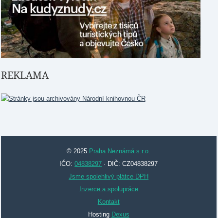
REKLAMA
© 2025
Praha Neznámá s.r.o.
IČO:
04838297
· DIČ: CZ04838297
Jsme spolehlivý plátce DPH
Inzerce a spolupráce
Kontakt
Hosting
Dexus