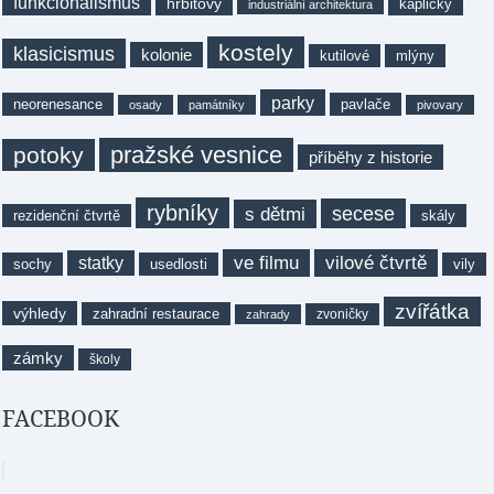
funkcionalismus
hřbitovy
kapličky
industriální architektura
kostely
klasicismus
kolonie
kutilové
mlýny
parky
neorenesance
pavlače
osady
památníky
pivovary
pražské vesnice
potoky
příběhy z historie
rybníky
secese
s dětmi
rezidenční čtvrtě
skály
ve filmu
vilové čtvrtě
statky
sochy
usedlosti
vily
zvířátka
výhledy
zahradní restaurace
zvoničky
zahrady
zámky
školy
FACEBOOK