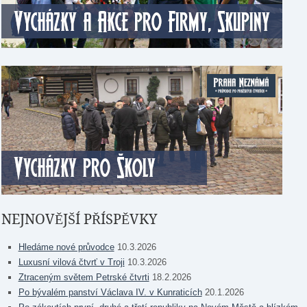
NEJNOVĚJŠÍ PŘÍSPĚVKY
Hledáme nové průvodce
10.3.2026
Luxusní vilová čtvrť v Troji
10.3.2026
Ztraceným světem Petrské čtvrti
18.2.2026
Po bývalém panství Václava IV. v Kunraticích
20.1.2026