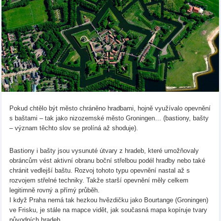
Pokud chtělo být město chráněno hradbami, hojně využívalo opevnění
s baštami – tak jako nizozemské město Groningen… (bastiony, bašty
– význam těchto slov se prolíná až shoduje).
Bastiony i bašty jsou vysunuté útvary z hradeb, které umožňovaly
obráncům vést aktivní obranu boční střelbou podél hradby nebo také
chránit vedlejší baštu. Rozvoj tohoto typu opevnění nastal až s
rozvojem střelné techniky. Takže starší opevnění měly celkem
legitimně rovný a přímý průběh.
I když Praha nemá tak hezkou hvězdičku jako Bourtange (Groningen)
ve Frisku, je stále na mapce vidět, jak současná mapa kopíruje tvary
původních hradeb…