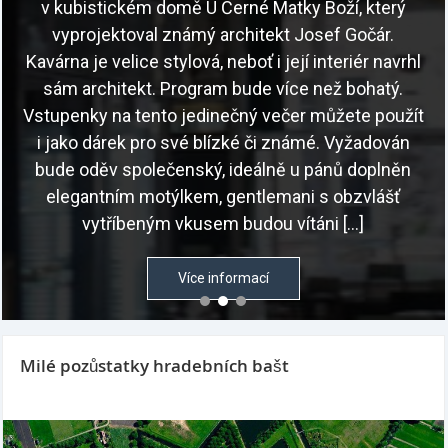
v kubistickém domě U Černé Matky Boží, který
vyprojektoval známý architekt Josef Gočár.
Kavárna je velice stylová, neboť i její interiér navrhl
sám architekt. Program bude více než bohatý.
Vstupenky na tento jedinečný večer můžete použít
i jako dárek pro své blízké či známé. Vyžadován
bude oděv společenský, ideálně u pánů doplněn
elegantním motýlkem, gentlemani s obzvlášť
vytříbeným vkusem budou vítáni […]
Více informací
Milé pozůstatky hradebních bašt