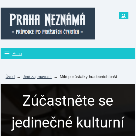
Menu
Úvod
→
Jiné zajímavosti
→
Milé pozůstatky hradebních bašt
Zúčastněte se
jedinečné kulturní