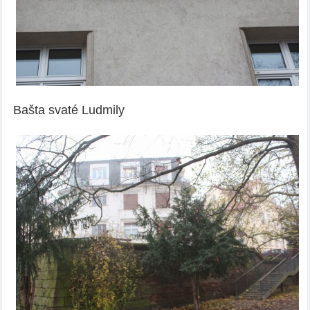
Bašta svaté Ludmily