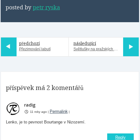
posted by
petr ryska
předchozí
následující
Přezimování labutí
Světlušky na pražských mostech
příspěvek má 2 komentářů
radig
Permalink
11 roky ago
|
|
Lenko, je to pevnost Bourtange v Nizozemí.
Reply