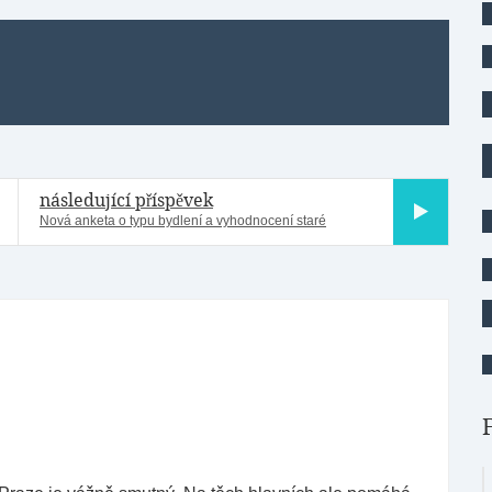
následující příspěvek
Nová anketa o typu bydlení a vyhodnocení staré