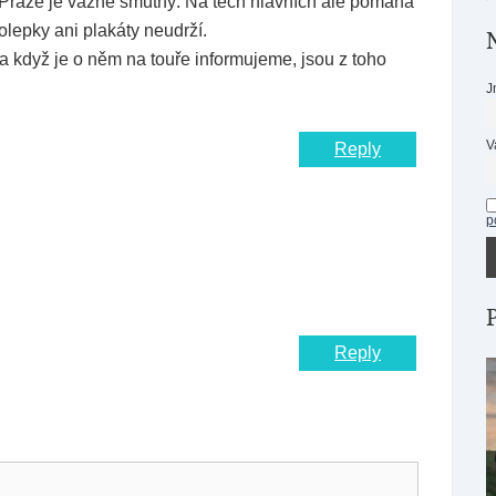
 Praze je vážně smutný. Na těch hlavních ale pomáhá
olepky ani plakáty neudrží.
a když je o něm na touře informujeme, jsou z toho
J
V
Reply
p
Reply