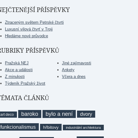
NEJČTENĚJŠÍ PŘÍSPĚVKY
Ztraceným světem Petrské čtvrti
Luxusní vilová čtvrť v Troji
Hledáme nové průvodce
RUBRIKY PŘÍSPĚVKŮ
Pražská NEJ
Jiné zajímavosti
Akce a události
Ankety
Z minulosti
Včera a dnes
Týdeník Pražský život
TÉMATA ČLÁNKŮ
baroko
bylo a není
dvory
art deco
funkcionalismus
hřbitovy
industriální architektura