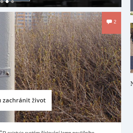
2
zachránit život