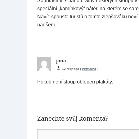
Souhlasíme s Janou. Stav některých sloupů v
speciální „kamínkový“ nátěr, na kterém se sam
Navíc spousta turistů o tomto zlepšováku neví 
nadšeni.
jana
12 roky ago
|
Permalink
|
Pokud není sloup oblepen plakáty.
Zanechte svůj komentář