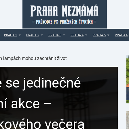
PRAHA 1
PRAHA 2
PRAHA 3
PRAHA 4
PRAHA 5
PRAHA 6
h lampách mohou zachránit život
 se jedinečné
ní akce –
ikového večera