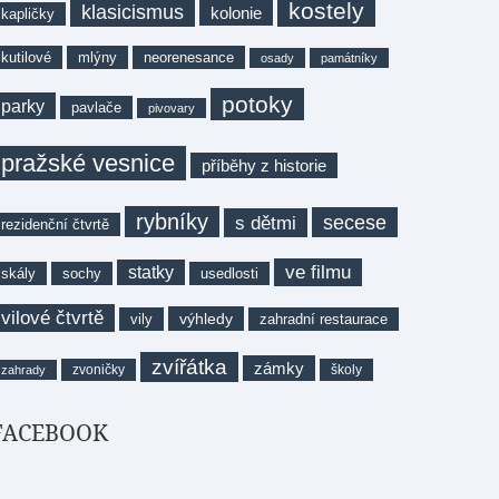
kostely
klasicismus
kolonie
kapličky
kutilové
mlýny
neorenesance
osady
památníky
potoky
parky
pavlače
pivovary
pražské vesnice
příběhy z historie
rybníky
secese
s dětmi
rezidenční čtvrtě
ve filmu
statky
skály
sochy
usedlosti
vilové čtvrtě
výhledy
vily
zahradní restaurace
zvířátka
zámky
zvoničky
školy
zahrady
FACEBOOK