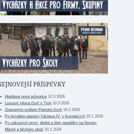
NEJNOVĚJŠÍ PŘÍSPĚVKY
Hledáme nové průvodce
10.3.2026
Luxusní vilová čtvrť v Troji
10.3.2026
Ztraceným světem Petrské čtvrti
18.2.2026
Po bývalém panství Václava IV. v Kunraticích
20.1.2026
Po zákoutích první, druhé a třetí republiky na Novém
Městě a blízkém okolí
20.1.2026