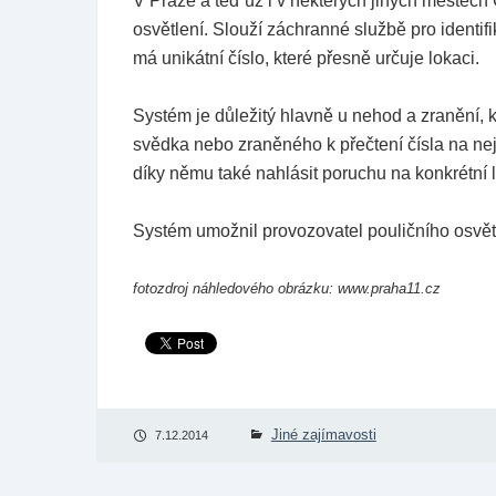
V Praze a teď už i v některých jiných městech
osvětlení. Slouží záchranné službě pro identifi
má unikátní číslo, které přesně určuje lokaci.
Systém je důležitý hlavně u nehod a zranění, k
svědka nebo zraněného k přečtení čísla na nejbl
díky němu také nahlásit poruchu na konkrétní
Systém umožnil provozovatel pouličního osvět
fotozdroj náhledového obrázku: www.praha11.cz
Jiné zajímavosti
7.12.2014