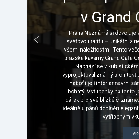
v Grand 
Praha Neznámá si dovoluje v
světovou raritu – unikátní a 
všemi náležitostmi. Tento veče
pražské kavárny Grand Café Or
Nachází se v kubistickém
vyprojektoval známý architekt J
neboť i její interiér navrhl 
bohatý. Vstupenky na tento j
dárek pro své blízké či znám
ideálně u pánů doplněn elegan
vytříbeným vku
Víc