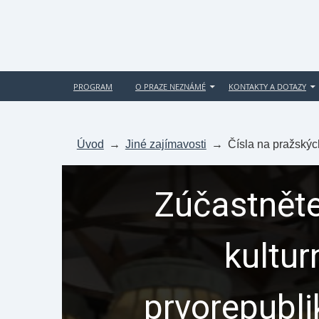
PROGRAM
O PRAZE NEZNÁMÉ
KONTAKTY A DOTAZY
Úvod
→
Jiné zajímavosti
→
Čísla na pražskýc
Zúčastněte
kultur
prvorepubl