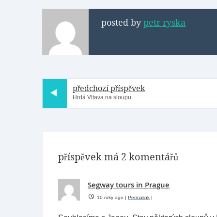
posted by
petr ryska
předchozí příspěvek
Hrdá Vltava na sloupu
příspěvek má 2 komentářů
Segway tours in Prague
10 roky ago
|
Permalink
|