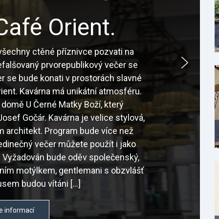
Café Orient.
šechny ctěné příznivce pozvati na
nefalšovaný prvorepublikový večer se
r se bude konati v prostorách slavné
ient. Kavárna má unikátní atmosféru.
 domě U Černé Matky Boží, který
osef Gočár. Kavárna je velice stylová,
sám architekt. Program bude více než
edinečný večer můžete použít i jako
é. Vyžadován bude oděv společenský,
tním motýlkem, gentlemani s obzvlášť
sem budou vítáni […]
e informací