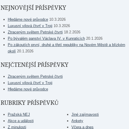
NEJNOVĚJŠÍ PŘÍSPĚVKY
Hledáme nové průvodce
10.3.2026
Luxusní vilová čtvrť v Troji
10.3.2026
Ztraceným světem Petrské čtvrti
18.2.2026
Po bývalém panství Václava IV. v Kunraticích
20.1.2026
Po zákoutích první, druhé a třetí republiky na Novém Městě a blízkém
okolí
20.1.2026
NEJČTENĚJŠÍ PŘÍSPĚVKY
Ztraceným světem Petrské čtvrti
Luxusní vilová čtvrť v Troji
Hledáme nové průvodce
RUBRIKY PŘÍSPĚVKŮ
Pražská NEJ
Jiné zajímavosti
Akce a události
Ankety
Z minulosti
Včera a dnes