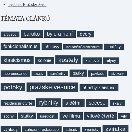
Týdeník Pražský život
TÉMATA ČLÁNKŮ
baroko
bylo a není
dvory
art deco
funkcionalismus
hřbitovy
kapličky
industriální architektura
kostely
klasicismus
kolonie
kutilové
mlýny
parky
neorenesance
pavlače
osady
památníky
pivovary
pražské vesnice
potoky
příběhy z historie
rybníky
secese
s dětmi
rezidenční čtvrtě
skály
ve filmu
vilové čtvrtě
statky
sochy
usedlosti
vily
zvířátka
výhledy
zahradní restaurace
zvoničky
zahrady