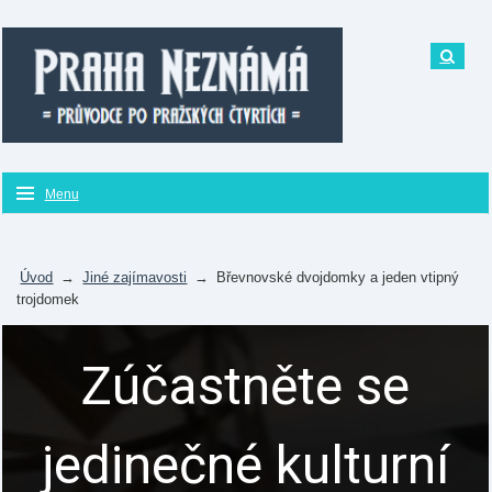
Menu
Úvod
→
Jiné zajímavosti
→
Břevnovské dvojdomky a jeden vtipný
trojdomek
Zúčastněte se
jedinečné kulturní