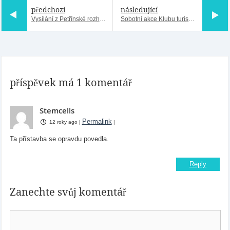
předchozí
následující
Vysílání z Petřínské rozhledny
Sobotní akce Klubu turistů do Klánovic
příspěvek má 1 komentář
Stemcells
Permalink
12 roky ago
|
|
Ta přístavba se opravdu povedla.
Reply
Zanechte svůj komentář