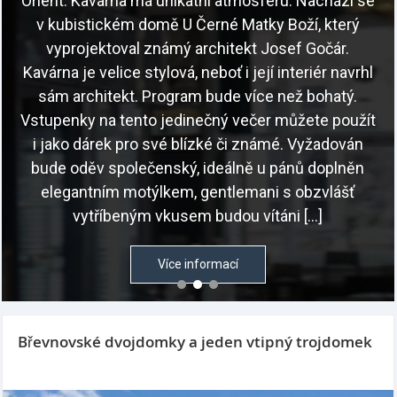
Orient. Kavárna má unikátní atmosféru. Nachází se
v kubistickém domě U Černé Matky Boží, který
vyprojektoval známý architekt Josef Gočár.
Kavárna je velice stylová, neboť i její interiér navrhl
sám architekt. Program bude více než bohatý.
Vstupenky na tento jedinečný večer můžete použít
i jako dárek pro své blízké či známé. Vyžadován
bude oděv společenský, ideálně u pánů doplněn
elegantním motýlkem, gentlemani s obzvlášť
vytříbeným vkusem budou vítáni […]
Více informací
Břevnovské dvojdomky a jeden vtipný trojdomek