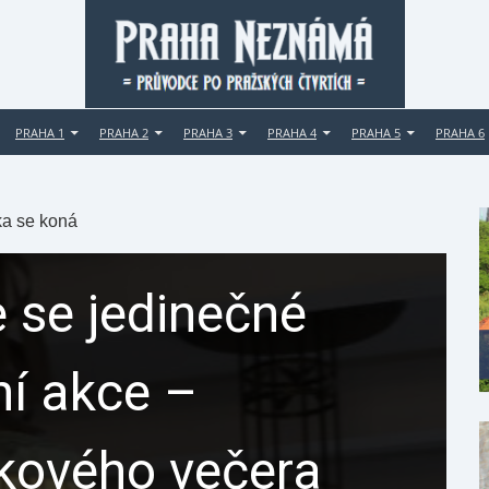
PRAHA 1
PRAHA 2
PRAHA 3
PRAHA 4
PRAHA 5
PRAHA 6
a se koná
 se jedinečné
ní akce –
ikového večera