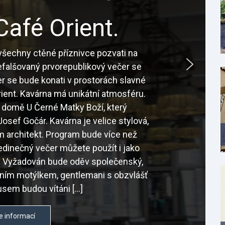
Café Orient.
šechny ctěné příznivce pozvati na
nefalšovaný prvorepublikový večer se
r se bude konati v prostorách slavné
ient. Kavárna má unikátní atmosféru.
 domě U Černé Matky Boží, který
osef Gočár. Kavárna je velice stylová,
sám architekt. Program bude více než
edinečný večer můžete použít i jako
é. Vyžadován bude oděv společenský,
tním motýlkem, gentlemani s obzvlášť
sem budou vítáni […]
e informací