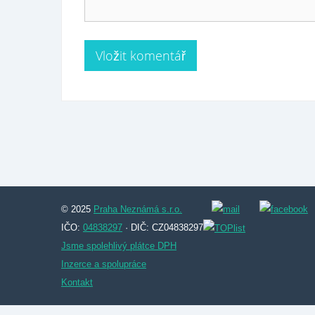
© 2025
Praha Neznámá s.r.o.
IČO:
04838297
· DIČ: CZ04838297
Jsme spolehlivý plátce DPH
Inzerce a spolupráce
Kontakt