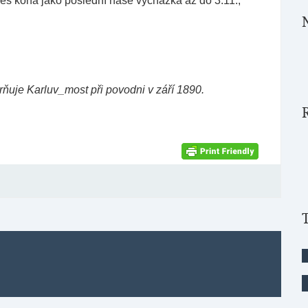
es koná jako poslední naše vycházka až do 3.11.,
ňuje Karluv_most při povodni v září 1890.