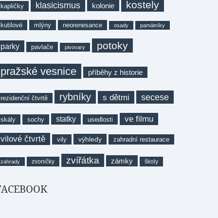
kostely
klasicismus
kolonie
kapličky
kutilové
mlýny
neorenesance
osady
památníky
potoky
parky
pavlače
pivovary
pražské vesnice
příběhy z historie
rybníky
secese
s dětmi
rezidenční čtvrtě
ve filmu
statky
skály
sochy
usedlosti
vilové čtvrtě
výhledy
vily
zahradní restaurace
zvířátka
zámky
zvoničky
školy
zahrady
FACEBOOK