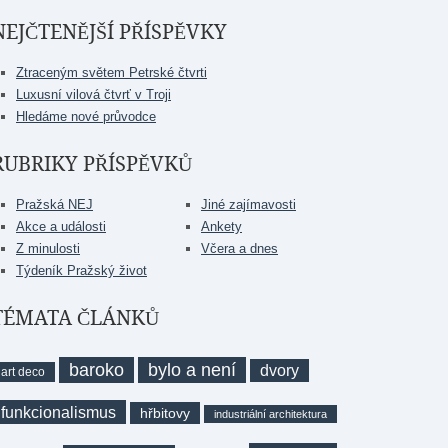
NEJČTENĚJŠÍ PŘÍSPĚVKY
Ztraceným světem Petrské čtvrti
Luxusní vilová čtvrť v Troji
Hledáme nové průvodce
RUBRIKY PŘÍSPĚVKŮ
Pražská NEJ
Jiné zajímavosti
Akce a události
Ankety
Z minulosti
Včera a dnes
Týdeník Pražský život
TÉMATA ČLÁNKŮ
baroko
bylo a není
dvory
art deco
funkcionalismus
hřbitovy
industriální architektura