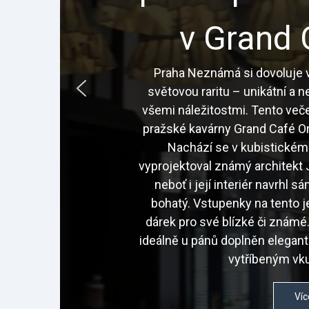
v Grand 
Praha Neznámá si dovoluje v
světovou raritu – unikátní a 
všemi náležitostmi. Tento veče
pražské kavárny Grand Café Or
Nachází se v kubistickém
vyprojektoval známý architekt J
neboť i její interiér navrhl 
bohatý. Vstupenky na tento j
dárek pro své blízké či znám
ideálně u pánů doplněn elegan
vytříbeným vku
Víc