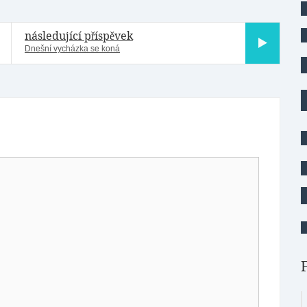
následující příspěvek
Dnešní vycházka se koná