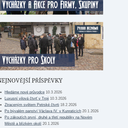
NEJNOVĚJŠÍ PŘÍSPĚVKY
Hledáme nové průvodce
10.3.2026
Luxusní vilová čtvrť v Troji
10.3.2026
Ztraceným světem Petrské čtvrti
18.2.2026
Po bývalém panství Václava IV. v Kunraticích
20.1.2026
Po zákoutích první, druhé a třetí republiky na Novém
Městě a blízkém okolí
20.1.2026