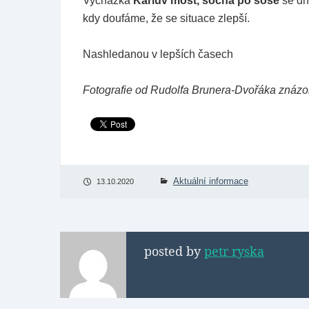
Vycházka
Karlův most, socha po soše
se dn
kdy doufáme, že se situace zlepší.
Nashledanou v lepších časech
Fotografie od Rudolfa Brunera-Dvořáka znázor
Aktuální informace
13.10.2020
posted by
petr ryska