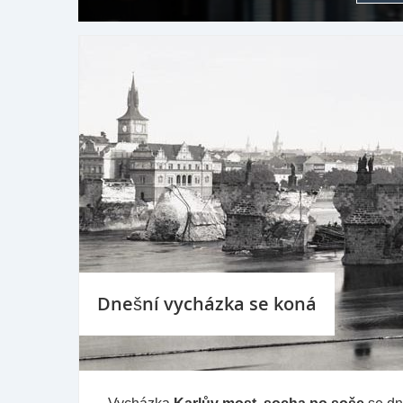
Dnešní vycházka se koná