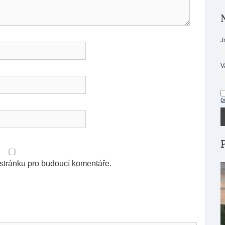
J
V
p
 stránku pro budoucí komentáře.