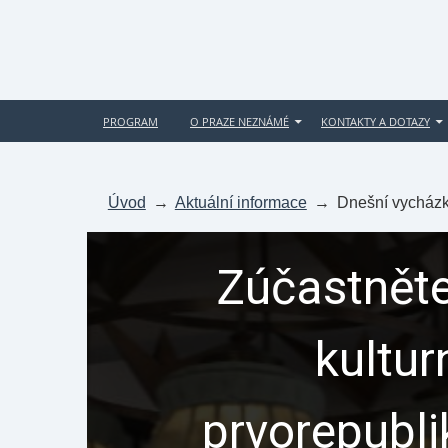
PROGRAM
O PRAZE NEZNÁMÉ
KONTAKTY A DOTAZY
Úvod
→
Aktuální informace
→
Dnešní vycházk
Zúčastněte
kultur
prvorepubl