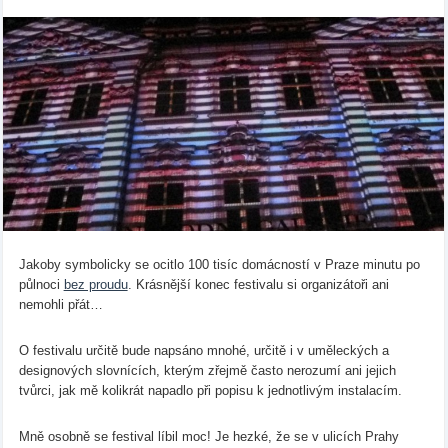
Jakoby symbolicky se ocitlo 100 tisíc domácností v Praze minutu po
půlnoci
bez proudu
. Krásnější konec festivalu si organizátoři ani
nemohli přát…
O festivalu určitě bude napsáno mnohé, určitě i v uměleckých a
designových slovnících, kterým zřejmě často nerozumí ani jejich
tvůrci, jak mě kolikrát napadlo při popisu k jednotlivým instalacím.
Mně osobně se festival líbil moc! Je hezké, že se v ulicích Prahy