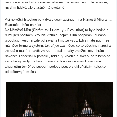
něco děje, a že bylo poměrně nekomerčně vynaloženo tolik energie,
myslím lidské, ale vlastně i té světelné.
Asi největší hitovkou byly dva videomappingy – na Náměstí Míru a na
Staroměstském náměstí.
Na Náměstí Míru (
Chrám sv. Ludmily – Evolution
) to bylo hodně o
burcujích pocitech, kdy byl vizuální dojem silně podpořen i hudební
produkcí. Tvůrci si zde pohrávali s tím, že vždy, když máte pocit, že
má něco formu a systém, tak příjde zas něco, co to všechno naruší a
zbourá a musíte stavět znovu… a dali si taky záležet, aby chrám
nakonec zanechali v pořádku, takže ty krychle a světlo, co z něho na
začátku vypadly, na konci zase vrátili a vše urovnali konečným
zhasnutím téměř do původní podoby pouze s uklidňujícím kolečkem
odpočítavajícím čas…