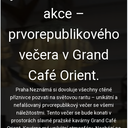
o
Program
Poutavé vycházky Prahou s profesionálními
průvodci, akce pro školy i teambuilding pro firmy a
skupiny.
Česky a anglicky.
Prohlédnout akce