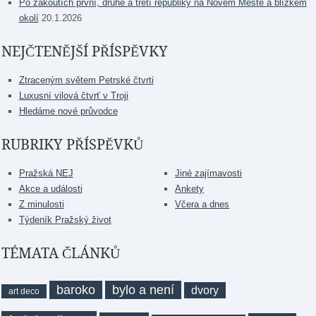
Po zákoutích první, druhé a třetí republiky na Novém Městě a blízkém
okolí
20.1.2026
NEJČTENĚJŠÍ PŘÍSPĚVKY
Ztraceným světem Petrské čtvrti
Luxusní vilová čtvrť v Troji
Hledáme nové průvodce
RUBRIKY PŘÍSPĚVKŮ
Pražská NEJ
Jiné zajímavosti
Akce a události
Ankety
Z minulosti
Včera a dnes
Týdeník Pražský život
TÉMATA ČLÁNKŮ
baroko
bylo a není
dvory
art deco