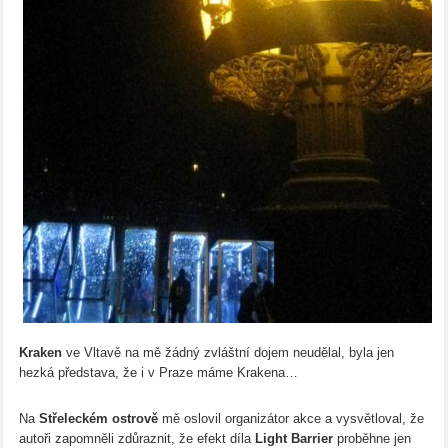
Kraken
ve Vltavě na mě žádný zvláštní dojem neudělal, byla jen
hezká představa, že i v Praze máme Krakena…
Na
Střeleckém ostrově
mě oslovil organizátor akce a vysvětloval, že
autoři zapomněli zdůraznit, že efekt díla
Light Barrier
proběhne jen