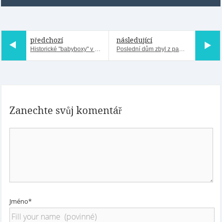
předchozí
následující
Historické "babyboxy" v porodnici svého času největší v Evropě
Poslední dům zbyl z památkové zóny...
Zanechte svůj komentář
Jméno*