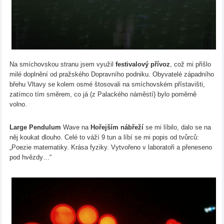
Na smíchovskou stranu jsem využil
festivalový přívoz
, což mi přišlo
milé doplnění od pražského Dopravního podniku. Obyvatelé západního
břehu Vltavy se kolem osmé štosovali na smíchovském přístavišti,
zatímco tím směrem, co já (z Palackého náměstí) bylo poměrně
volno.
Large Pendulum
Wave na
Hořejším nábřeží
se mi líbilo, dalo se na
něj koukat dlouho. Celé to váží 9 tun a líbí se mi popis od tvůrců:
„Poezie matematiky. Krása fyziky. Vytvořeno v laboratoři a přeneseno
pod hvězdy…“