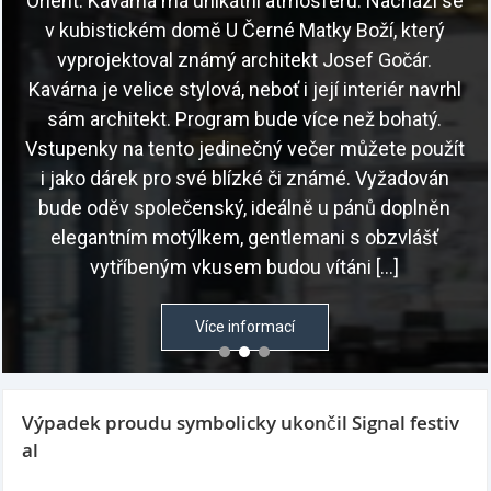
e
l
ít
Výpadek proudu symbolicky ukončil Signal festiv
al