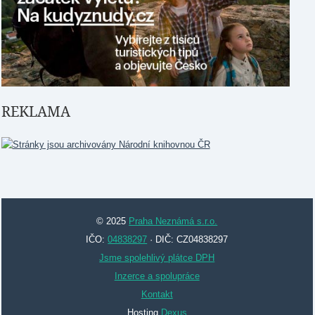
REKLAMA
© 2025
Praha Neznámá s.r.o.
IČO:
04838297
· DIČ: CZ04838297
Jsme spolehlivý plátce DPH
Inzerce a spolupráce
Kontakt
Hosting
Dexus