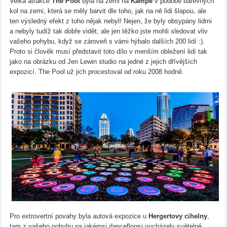
Velká atrakce
The Pool
byla na zemi na
Kampě
v podobě barevných
kol na zemi, která se měly barvit dle toho, jak na ně lidi šlapou, ale
ten výsledný efekt z toho nějak nebyl! Nejen, že byly obsypány lidmi
a nebyly tudíž tak dobře vidět, ale jen těžko jste mohli sledovat vliv
vašeho pohybu, když se zároveň s vámi hýbalo dalších 200 lidí :).
Proto si člověk musí představit toto dílo v menším obležení lidí tak
jako na obrázku od Jen Lewin studio na jedné z jejich dřívějších
expozicí. The Pool už jich procestoval od roku 2008 hodně.
Pro extrovertní povahy byla autová expozice u
Hergertovy cihelny
,
tam z vašeho pohybu na jakémsi danceflooru vycházely světelné