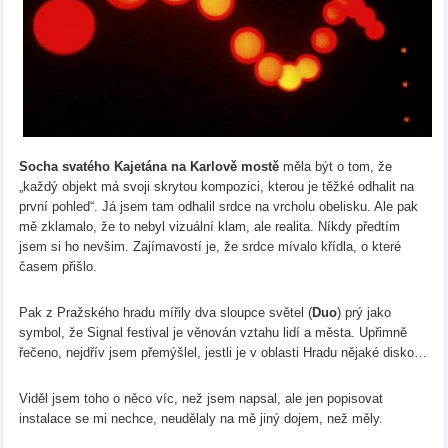
Socha svatého Kajetána na Karlově mostě
měla být o tom, že
„každý objekt má svoji skrytou kompozici, kterou je těžké odhalit na
první pohled“. Já jsem tam odhalil srdce na vrcholu obelisku. Ale pak
mě zklamalo, že to nebyl vizuální klam, ale realita. Níkdy předtím
jsem si ho nevšim. Zajímavostí je, že srdce mívalo křídla, o které
časem přišlo.
Pak z Pražského hradu mířily dva sloupce světel (
Duo
) prý jako
symbol, že Signal festival je věnován vztahu lidí a města. Upřimně
řečeno, nejdřív jsem přemýšlel, jestli je v oblasti Hradu nějaké disko…
Viděl jsem toho o něco víc, než jsem napsal, ale jen popisovat
instalace se mi nechce, neudělaly na mě jiný dojem, než měly.