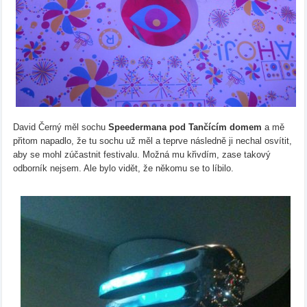
David Černý měl sochu
Speedermana pod Tančícím domem
a mě
přitom napadlo, že tu sochu už měl a teprve následně ji nechal osvítit,
aby se mohl zúčastnit festivalu. Možná mu křivdím, zase takový
odborník nejsem. Ale bylo vidět, že někomu se to líbilo.