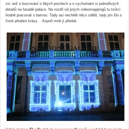
víc než o burcování o libých pocitech a o vychutnání si jednotlivých
detailů na fasádě paláce. Na rozdíl od jiných videomappingů tu tvůrci
hodně pracovali s barvou. Tady asi nechtěli něco sdělit, tady jim šlo o
čisté předání krásy… Aspoň mně jí předali.