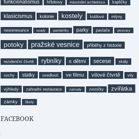
funkcionalismus
hřbitovy
kapličky
industriální architektura
kostely
klasicismus
kolonie
kutilové
mlýny
parky
neorenesance
pavlače
osady
památníky
pivovary
pražské vesnice
potoky
příběhy z historie
rybníky
secese
s dětmi
rezidenční čtvrtě
skály
ve filmu
vilové čtvrtě
statky
sochy
usedlosti
vily
zvířátka
výhledy
zahradní restaurace
zvoničky
zahrady
zámky
školy
FACEBOOK