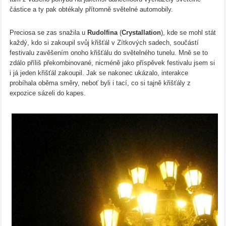
částice a ty pak obtékaly přítomně světelné automobily.
Preciosa se zas snažila u
Rudolfina
(
Crystallation
), kde se mohl stát
každý, kdo si zakoupil svůj křišťál v Zítkových sadech, součástí
festivalu zavěšením onoho křišťálu do světelného tunelu. Mně se to
zdálo příliš překombinované, nicméně jako příspěvek festivalu jsem si
i já jeden křišťál zakoupil. Jak se nakonec ukázalo, interakce
probíhala oběma směry, neboť byli i tací, co si tajně křišťály z
expozice sázeli do kapes.