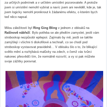
za určitých podmínek a v určitém umístění pozorovatele. A protože
jsem si umístění nemohl vybírat a navíc jsem ani nevěděl, kde je, tak
jsem logicky nemohl proniknout k žádanému efektu, o kterém bych
teď něco napsal.
Milou záležitostí byl
Ring Ging Bling
v jednom z oblouků na
Rašínově nábřeží
. Bylo potřeba se ale předtím zamyslet, jestli vám
stroboskop nezpůsobí epilepsii. Zajímalo by mě, jestli se takhle
zamýšlejí i všichni ti diskofilové a technaři, co se chodí pod
stroboskop vystavovat pravidelně… V oblouku šlo o to, že blikající
světlo mění a rozhýbává malůvky na zdech, o čemž vás tvůrci
nakonec přesvědči tím, že normálně rozsvítí, a vy si pak můžete
svoje zážitky porovnat.