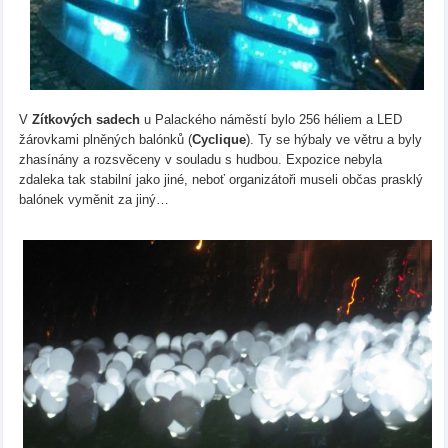
V
Zítkových sadech
u Palackého náměstí bylo 256 héliem a LED
žárovkami plněných balónků (
Cyclique
). Ty se hýbaly ve větru a byly
zhasínány a rozsvěceny v souladu s hudbou. Expozice nebyla
zdaleka tak stabilní jako jiné, neboť organizátoři museli občas prasklý
balónek vyměnit za jiný…