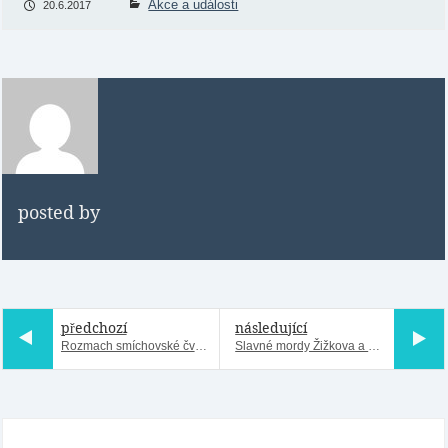
Akce a události
20.6.2017
posted by
předchozí
následující
Rozmach smíchovské čvrti a její zapomenutý industriální ráz - ZRUŠENO
Slavné mordy Žižkova a Vinohrad - NOVÁ VYCHÁZKA