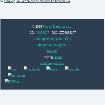
© 2025
Praha Neznámá s.r.o.
IČO:
04838297
· DIČ: CZ04838297
Jsme spolehlivý plátce DPH
Inzerce a spolupráce
Kontakt
Hosting
Dexus
Podmínky použití