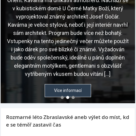
Orient. Kavárna má unikátní atmosféru. Nachází se
v kubistickém domě U Černé Matky Boží, který
vyprojektoval známý architekt Josef Gočár.
Kavárna je velice stylová, neboť i její interiér navrhl
sám architekt. Program bude více než bohatý.
Vstupenky na tento jedinečný večer můžete použít
i jako dárek pro své blízké či známé. Vyžadován
bude oděv společenský, ideálně u pánů doplněn
elegantním motýlkem, gentlemani s obzvlášť
vytříbeným vkusem budou vítáni […]
Více informací
Rozmarné léto Zbraslavské aneb výlet do míst, kd
e se téměř zastavil čas