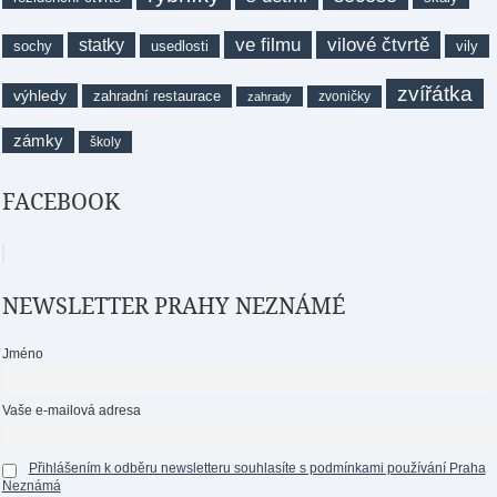
ve filmu
vilové čtvrtě
statky
sochy
usedlosti
vily
zvířátka
výhledy
zahradní restaurace
zvoničky
zahrady
zámky
školy
FACEBOOK
NEWSLETTER PRAHY NEZNÁMÉ
Jméno
Vaše e-mailová adresa
Přihlášením k odběru newsletteru souhlasíte s podmínkami používání Praha
Neznámá