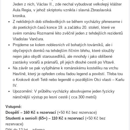
Jeden z nich, Václav II., zde nechal vybudovat velkolepý klášter
Aula Regia, v jehož skriptoriu vznikla i slavná Zbraslavská
kronika.
Z neklidných dob středověkých se během vycházky přeneseme i
do poetických časů konce 19. a začátku 20. století, které ve
svém románu Rozmarné léto zvěčnil jeden z tehdejších rezidentů
Vladislav Vančura.
Projdeme se kolem noblesních vil bohatých továrníků, ale i
obyčejných domků na tehdejším říčním břehu, které sloužily
nejen jako obydlí starousedlíků, ale mnohdy i jako oblíbené
zastávky vorařů a prámařů, při jejich dlouhé cestě po Vltavě.
Na závěr se pak vyšplháme k románskému kostelíku na vrchu
Havlíně, který je opředen celou řadou legend a pověstí. Třeba tou
o Krokově dceři Tetě nebo legendě o pozdějším Otci vlasti – Karlu
IV.
Upozornění: V průběhu vycházky absolvujeme jeden fyzicky
náročnější výstup po lesní cestě ( cca 300 metrů)
Vstupné:
Dospělí – 160 Kč s rezervací
(+50 Kč bez rezervace)
Studenti a senioři (65+) – 110 Kč s rezervací
(+50 Kč bez
rezervace)
Děti do 12 let – zdarma