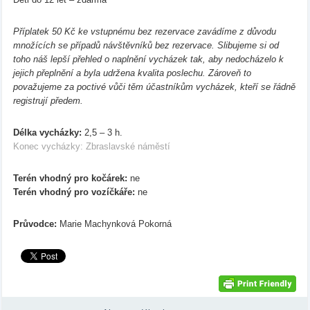
Příplatek 50 Kč ke vstupnému bez rezervace zavádíme z důvodu
množících se případů návštěvníků bez rezervace. Slibujeme si od
toho náš lepší přehled o naplnění vycházek tak, aby nedocházelo k
jejich přeplnění a byla udržena kvalita poslechu. Zároveň to
považujeme za poctivé vůči těm účastníkům vycházek, kteří se řádně
registrují předem.
Délka vycházky:
2,5 – 3 h.
Konec vycházky: Zbraslavské náměstí
Terén vhodný pro kočárek:
ne
Terén vhodný pro vozíčkáře:
ne
Průvodce:
Marie Machynková Pokorná