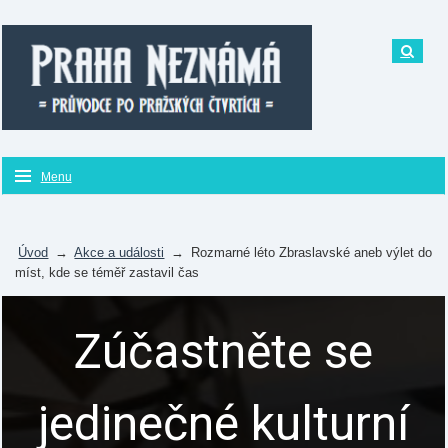
Menu
Úvod
→
Akce a události
→
Rozmarné léto Zbraslavské aneb výlet do
míst, kde se téměř zastavil čas
Zúčastněte se
jedinečné kulturní