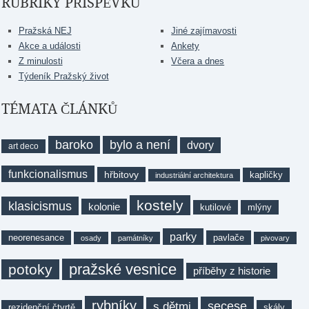
RUBRIKY PŘÍSPĚVKŮ
Pražská NEJ
Jiné zajímavosti
Akce a události
Ankety
Z minulosti
Včera a dnes
Týdeník Pražský život
TÉMATA ČLÁNKŮ
baroko
bylo a není
dvory
art deco
funkcionalismus
hřbitovy
kapličky
industriální architektura
kostely
klasicismus
kolonie
kutilové
mlýny
parky
neorenesance
pavlače
osady
památníky
pivovary
pražské vesnice
potoky
příběhy z historie
rybníky
secese
s dětmi
rezidenční čtvrtě
skály