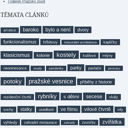
Týdeník Pražský život
TÉMATA ČLÁNKŮ
baroko
bylo a není
dvory
art deco
funkcionalismus
hřbitovy
kapličky
industriální architektura
kostely
klasicismus
kolonie
kutilové
mlýny
parky
neorenesance
pavlače
osady
památníky
pivovary
pražské vesnice
potoky
příběhy z historie
rybníky
secese
s dětmi
rezidenční čtvrtě
skály
ve filmu
vilové čtvrtě
statky
sochy
usedlosti
vily
zvířátka
výhledy
zahradní restaurace
zvoničky
zahrady