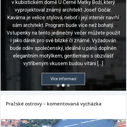
v kubistickém domě U Černé Matky Boží, který
vyprojektoval známý architekt Josef Gočár.
Kavárna je velice stylová, neboť i její interiér navrhl
sám architekt. Program bude více než bohatý.
Vstupenky na tento jedinečný večer můžete použít
i jako dárek pro své blízké či známé. Vyžadován
bude oděv společenský, ideálně u pánů doplněn
elegantním motýlkem, gentlemani s obzvlášť
vytříbeným vkusem budou vítáni […]
Více informací
Pražské ostrovy – komentovaná vycházka