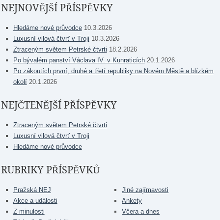
NEJNOVĚJŠÍ PŘÍSPĚVKY
Hledáme nové průvodce
10.3.2026
Luxusní vilová čtvrť v Troji
10.3.2026
Ztraceným světem Petrské čtvrti
18.2.2026
Po bývalém panství Václava IV. v Kunraticích
20.1.2026
Po zákoutích první, druhé a třetí republiky na Novém Městě a blízkém
okolí
20.1.2026
NEJČTENĚJŠÍ PŘÍSPĚVKY
Ztraceným světem Petrské čtvrti
Luxusní vilová čtvrť v Troji
Hledáme nové průvodce
RUBRIKY PŘÍSPĚVKŮ
Pražská NEJ
Jiné zajímavosti
Akce a události
Ankety
Z minulosti
Včera a dnes