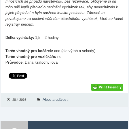
množících se případů návštěvníků bez rezervace. Slibujeme si od
toho náš lepší přehled o naplnění vycházek tak, aby nedocházelo k
jejich přeplnění a byla udržena kvalita poslechu. Zároveň to
považujeme za poctivé vůči těm účastníkům vycházek, kteří se řádně
registrují předem.
Délka vycházky:
1,5 – 2 hodiny
Terén vhodný pro kočárek:
ano (ale výtah a schody)
Terén vhodný pro vozíčkáře:
ne
Průvodce:
Dana Kratochvílová
Akce a události
28.4.2016