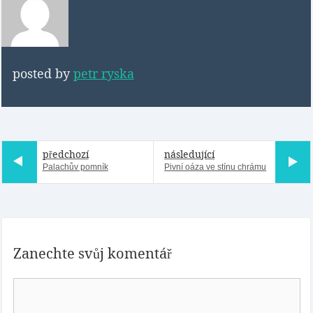
posted by
petr ryska
předchozí
následující
Palachův pomník
Pivní oáza ve stínu chrámu
Zanechte svůj komentář