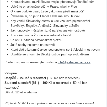
Kterou slavnou muzikálovou dvojici představuje Tančící dům
Uslyšíte o nakloněné věži v Praze, nikoli v Pise
O které budově psali, že je „jako rána pěstí mezi oči“
Řekneme si, co je to Hlahol a kde má svou budovu
Kdy vznikl Slovanský ostrov a kde vzal svá pojmenování –
Barvířský, Engelův, Andělský, Slovanský a Žofín
Jak fungovaly městské lázně na Slovanském ostrově
Kdo všechno na Žofíně koncertoval a tančil
Co řekl L.Štúr na Slovanském sjezdu
Jaké sochy najdeme na ostrově
Které dvě významné akce jsou spojeny se Střeleckým ostrovem
Utvrdíte se v tom, že Dětský ostrov patří opravdu dětem
Předem si prosím rezervujte místa na
info@prahaneznama.cz
Vstupné:
Dospělí – 150 Kč s rezervací
(+50 Kč bez rezervace)
Studenti a senioři (65+) – 100 Kč s rezervací
(+50 Kč bez
rezervace)
Děti do 12 let – zdarma
Příplatek 50 Kč ke vstupnému bez rezervace zavádíme z důvodu