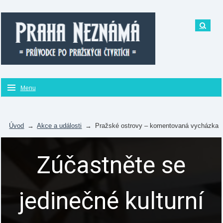
Menu
Úvod
→
Akce a události
→
Pražské ostrovy – komentovaná vycházka
Zúčastněte se
jedinečné kulturní