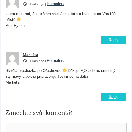
Permalink
11 roky ago
|
|
Jsem moc rád, že se Vám vycházka líbila a budu se na Vás těšit
příště
Petr Ryska
Reply
Markéta
Permalink
11 roky ago
|
|
Skvělá procházka po Ořechovce
Děkuji. Výklad srozumitelný,
zajímavý a pěkně připravený. Těším se na další .
Markéta
Reply
Zanechte svůj komentář