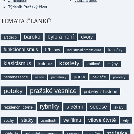
Z minulosti
Včera a dnes
Týdeník Pražský život
TÉMATA ČLÁNKŮ
baroko
bylo a není
dvory
art deco
funkcionalismus
hřbitovy
kapličky
industriální architektura
kostely
klasicismus
kolonie
kutilové
mlýny
parky
neorenesance
pavlače
osady
památníky
pivovary
pražské vesnice
potoky
příběhy z historie
rybníky
secese
s dětmi
rezidenční čtvrtě
skály
ve filmu
vilové čtvrtě
statky
sochy
usedlosti
vily
zvířátka
výhledy
zahradní restaurace