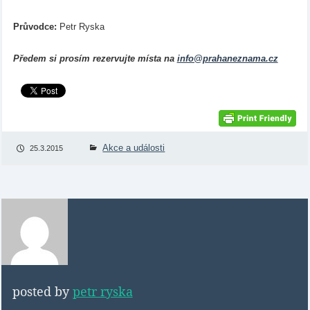
Průvodce:
Petr Ryska
Předem si prosím rezervujte místa na
info@prahaneznama.cz
Akce a události
25.3.2015
posted by
petr ryska