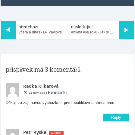
předchozí
následující
Včera a dnes - I.P. Pavlova
Anketa Alej roku - jak si stojí Praha
příspěvek má 3 komentářů
Radka Klikarová
Permalink
11 roky ago
|
|
Děkuji za zajímavou vycházku s prvorepublikovou atmosférou.
Reply
Petr Ryska