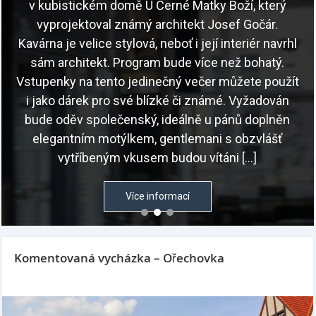
v kubistickém domě U Černé Matky Boží, který
vyprojektoval známý architekt Josef Gočár.
Kavárna je velice stylová, neboť i její interiér navrhl
sám architekt. Program bude více než bohatý.
Vstupenky na tento jedinečný večer můžete použít
i jako dárek pro své blízké či známé. Vyžadován
bude oděv společenský, ideálně u pánů doplněn
elegantním motýlkem, gentlemani s obzvlášť
vytříbeným vkusem budou vítáni […]
Více informací
Komentovaná vycházka – Ořechovka