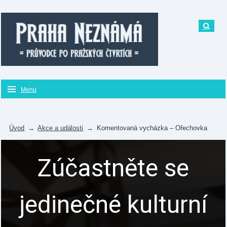
Menu
Úvod
→
Akce a události
→
Komentovaná vycházka – Ořechovka
Zúčastněte se
jedinečné kulturní