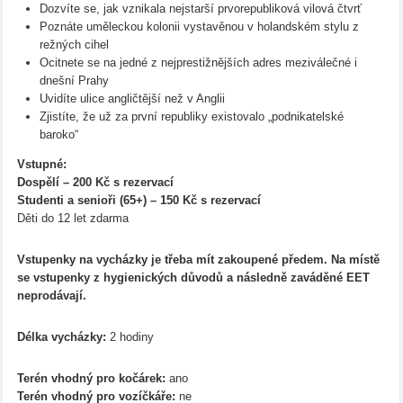
Dozvíte se, jak vznikala nejstarší prvorepubliková vilová čtvrť
Poznáte uměleckou kolonii vystavěnou v holandském stylu z
režných cihel
Ocitnete se na jedné z nejprestižnějších adres meziválečné i
dnešní Prahy
Uvidíte ulice angličtější než v Anglii
Zjistíte, že už za první republiky existovalo „podnikatelské
baroko“
Vstupné:
Dospělí – 200 Kč s rezervací
Studenti a senioři (65+) – 150 Kč s rezervací
Děti do 12 let zdarma
Vstupenky na vycházky je třeba mít zakoupené předem. Na místě
se vstupenky z hygienických důvodů a následně zaváděné EET
neprodávají.
Délka vycházky:
2 hodiny
Terén vhodný pro kočárek:
ano
Terén vhodný pro vozíčkáře:
ne