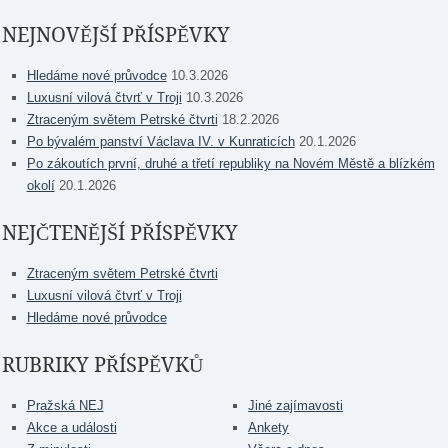
NEJNOVĚJŠÍ PŘÍSPĚVKY
Hledáme nové průvodce
10.3.2026
Luxusní vilová čtvrť v Troji
10.3.2026
Ztraceným světem Petrské čtvrti
18.2.2026
Po bývalém panství Václava IV. v Kunraticích
20.1.2026
Po zákoutích první, druhé a třetí republiky na Novém Městě a blízkém
okolí
20.1.2026
NEJČTENĚJŠÍ PŘÍSPĚVKY
Ztraceným světem Petrské čtvrti
Luxusní vilová čtvrť v Troji
Hledáme nové průvodce
RUBRIKY PŘÍSPĚVKŮ
Pražská NEJ
Jiné zajímavosti
Akce a události
Ankety