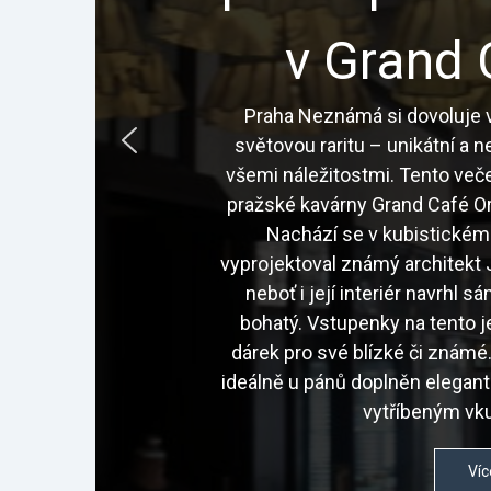
v Grand 
Praha Neznámá si dovoluje v
světovou raritu – unikátní a 
všemi náležitostmi. Tento veče
pražské kavárny Grand Café Or
Nachází se v kubistickém
vyprojektoval známý architekt J
neboť i její interiér navrhl 
bohatý. Vstupenky na tento j
dárek pro své blízké či znám
ideálně u pánů doplněn elegan
vytříbeným vku
Víc