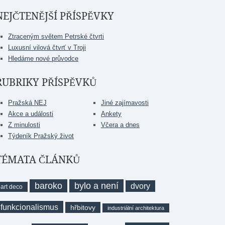
NEJČTENĚJŠÍ PŘÍSPĚVKY
Ztraceným světem Petrské čtvrti
Luxusní vilová čtvrť v Troji
Hledáme nové průvodce
RUBRIKY PŘÍSPĚVKŮ
Pražská NEJ
Jiné zajímavosti
Akce a události
Ankety
Z minulosti
Včera a dnes
Týdeník Pražský život
TÉMATA ČLÁNKŮ
baroko
bylo a není
dvory
art deco
funkcionalismus
hřbitovy
industriální architektura