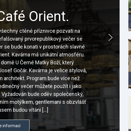
Café Orient.
šechny ctěné příznivce pozvati na
nefalšovaný prvorepublikový večer se
r se bude konati v prostorách slavné
ient. Kavárna má unikátní atmosféru.
 domě U Černé Matky Boží, který
osef Gočár. Kavárna je velice stylová,
sám architekt. Program bude více než
edinečný večer můžete použít i jako
é. Vyžadován bude oděv společenský,
tním motýlkem, gentlemani s obzvlášť
sem budou vítáni […]
e informací