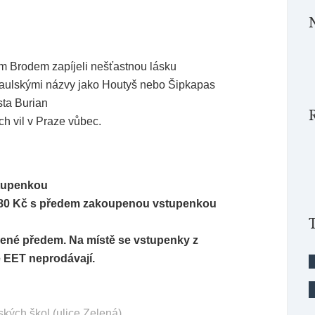
m Brodem zapíjeli nešťastnou lásku
paulskými názvy jako Houtyš nebo Šipkapas
sta Burian
ch vil v Praze vůbec.
stupenkou
t – 180 Kč s předem zakoupenou vstupenkou
pené předem. Na místě se vstupenky z
 EET neprodávají.
kých škol (ulice Zelená)