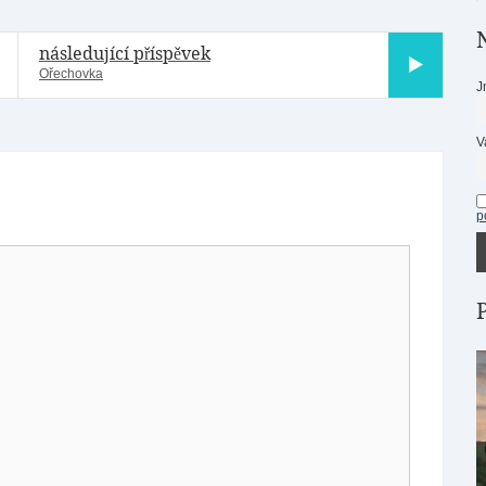
následující příspěvek
Ořechovka
J
V
p