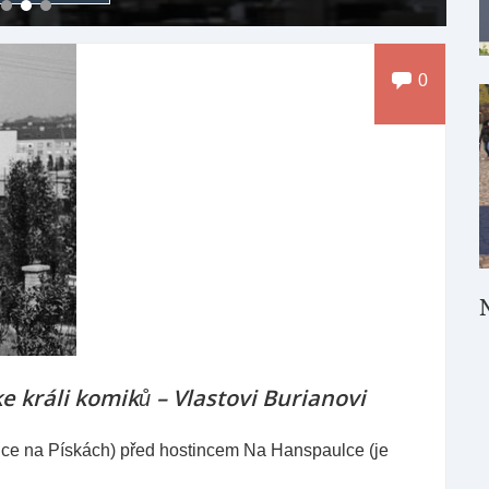
0
e králi komiků – Vlastovi Burianovi
ice na Pískách) před hostincem Na Hanspaulce (je