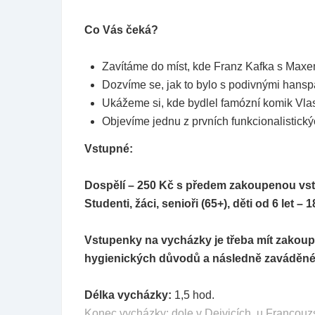
Co Vás čeká?
Zavítáme do míst, kde Franz Kafka s Maxe
Dozvíme se, jak to bylo s podivnými hans
Ukážeme si, kde bydlel famózní komik Vla
Objevíme jednu z prvních funkcionalistický
Vstupné:
Dospělí – 250 Kč s předem zakoupenou v
Studenti, žáci, senioři (65+), děti od 6 le
Vstupenky na vycházky je třeba mít zakou
hygienických důvodů a následně zaváděné
Délka vycházky:
1,5 hod.
Konec vycházky: dole v Dejvicích, u Francouzs