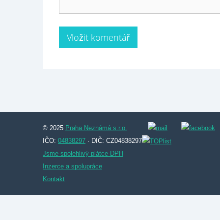
© 2025
Praha Neznámá s.r.o.
IČO:
04838297
· DIČ: CZ04838297
Jsme spolehlivý plátce DPH
Inzerce a spolupráce
Kontakt