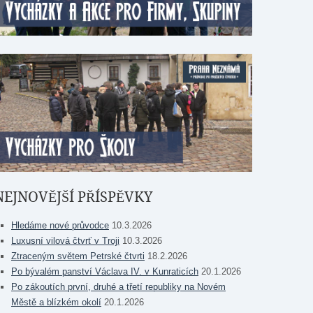
NEJNOVĚJŠÍ PŘÍSPĚVKY
Hledáme nové průvodce
10.3.2026
Luxusní vilová čtvrť v Troji
10.3.2026
Ztraceným světem Petrské čtvrti
18.2.2026
Po bývalém panství Václava IV. v Kunraticích
20.1.2026
Po zákoutích první, druhé a třetí republiky na Novém
Městě a blízkém okolí
20.1.2026