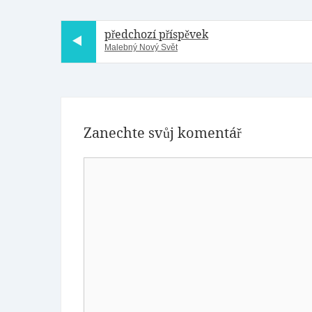
předchozí příspěvek
Malebný Nový Svět
Zanechte svůj komentář