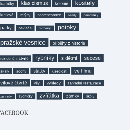
kostely
klasicismus
kolonie
kapličky
kutilové
mlýny
neorenesance
osady
památníky
potoky
parky
pavlače
pivovary
pražské vesnice
příběhy z historie
rybníky
secese
s dětmi
rezidenční čtvrtě
ve filmu
statky
skály
sochy
usedlosti
vilové čtvrtě
výhledy
vily
zahradní restaurace
zvířátka
zámky
zvoničky
školy
zahrady
FACEBOOK