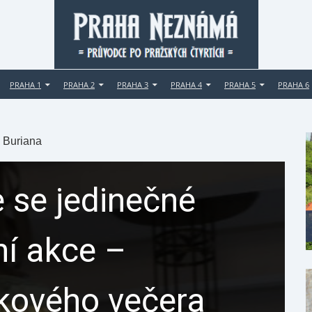
PRAHA 1
PRAHA 2
PRAHA 3
PRAHA 4
PRAHA 5
PRAHA 6
 Buriana
 se jedinečné
ní akce –
ikového večera