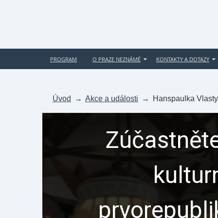
PROGRAM
O PRAZE NEZNÁMÉ
KONTAKTY A DOTAZY
Úvod
→
Akce a události
→
Hanspaulka Vlasty
Zúčastněte
kultur
prvorepubl