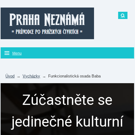
Menu
Úvod
→
Vycházky
→
Funkcionalistická osada Baba
Zúčastněte se
jedinečné kulturní