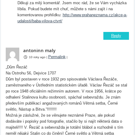
Děkuji za milý komentář. Jsem moc rád, že se Vám vycházka
líbila. Pokud budete mít chuť, můžete s námi zajít i na
komentovanou prohlídku:
http://www.prahaneznama.cz/akce-a-
udalosti/baba-vilova-ctvrt/
Reply
antoninn maly
Permalink
10 roky ago
|
|
„Dům Řezáč
Na Ostrohu 56, Dejvice 1707
Dům byl postaven v roce 1932 pro spisovatele Václava Řezáče,
zaměstnaného v Ústředním statistickém úřadě. Václav Řezáč se stal
po roce 1948 oficiálním režimním autorem. V roce 1956, krátce po
odhalení Stalinova kultu osobnosti, spáchal sebevraždu. Je znám
především publikací angažovaných románů Větrná setba, Černé
světlo, Nástup a Bitva.“!!!!!!!!
Možná je záslužné, že se věnujete neznámé Praze, ale pokud
dodáváte i popisky pod fotografie, stačilo by si najít některá data o
majiteli!!!! V. Řezáč a sebevražda je totální blábol a rozhodně s tím
neměl nějaký Stalin co do činění! Černé světlo a Větrná setba