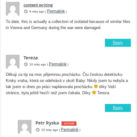
content writing
Permalink
9 roky ago
|
|
To date, this is actually a collection of isolated because of similar files
in Vienna and Germany during the war were damaged.
Reply
Tereza
Permalink
10 roky ago
|
|
Děkuji za tip na moc přijemnou procházku. Čtu českou detektivku
Kroky vraha, která se odehrává v okolí Baby. Nikdy jsem tu nebyla a
tak jsem si dnes po práci naplánovala procházku
díky Vaší
stránce, byla ještě hezčí než jsem čekala. Díky
Tereza
Reply
Petr Ryska
Permalink
10 roky ago
|
|