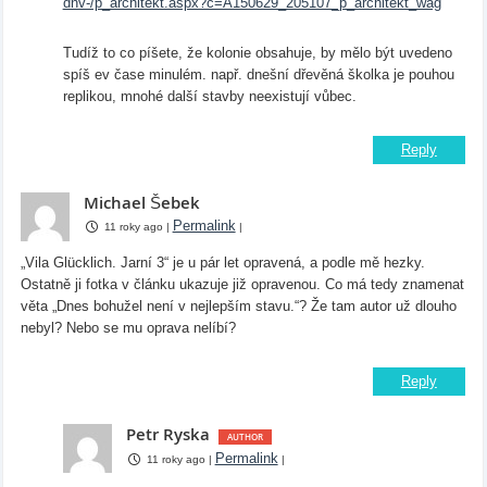
dnv-/p_architekt.aspx?c=A150629_205107_p_architekt_wag
Tudíž to co píšete, že kolonie obsahuje, by mělo být uvedeno
spíš ev čase minulém. např. dnešní dřevěná školka je pouhou
replikou, mnohé další stavby neexistují vůbec.
Reply
Michael Šebek
Permalink
11 roky ago
|
|
„Vila Glücklich. Jarní 3“ je u pár let opravená, a podle mě hezky.
Ostatně ji fotka v článku ukazuje již opravenou. Co má tedy znamenat
věta „Dnes bohužel není v nejlepším stavu.“? Že tam autor už dlouho
nebyl? Nebo se mu oprava nelíbí?
Reply
Petr Ryska
Permalink
11 roky ago
|
|