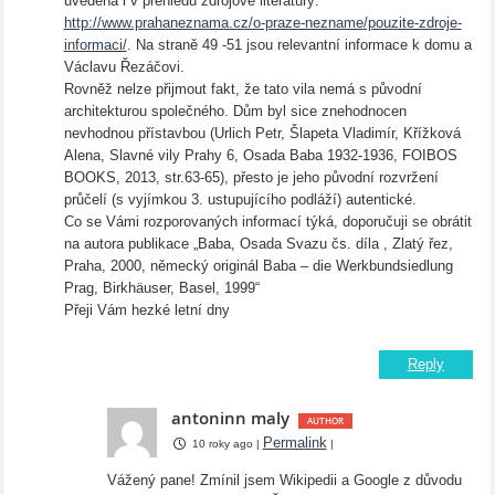
uvedena i v přehledu zdrojové literatury:
http://www.prahaneznama.cz/o-praze-nezname/pouzite-zdroje-
informaci/
. Na straně 49 -51 jsou relevantní informace k domu a
Václavu Řezáčovi.
Rovněž nelze přijmout fakt, že tato vila nemá s původní
architekturou společného. Dům byl sice znehodnocen
nevhodnou přístavbou (Urlich Petr, Šlapeta Vladimír, Křížková
Alena, Slavné vily Prahy 6, Osada Baba 1932-1936, FOIBOS
BOOKS, 2013, str.63-65), přesto je jeho původní rozvržení
průčelí (s vyjímkou 3. ustupujícího podláží) autentické.
Co se Vámi rozporovaných informací týká, doporučuji se obrátit
na autora publikace „Baba, Osada Svazu čs. díla , Zlatý řez,
Praha, 2000, německý originál Baba – die Werkbundsiedlung
Prag, Birkhäuser, Basel, 1999“
Přeji Vám hezké letní dny
Reply
antoninn maly
Permalink
10 roky ago
|
|
Vážený pane! Zmínil jsem Wikipedii a Google z důvodu