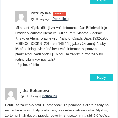
Reply
Petr Ryska
Permalink
10 roky ago
|
|
Milá paní Hájek, děkuji za Vaši informaci. Jan Bělehrádek je
uváděn v odborné literatuře (Urlich Petr, Šlapeta Vladimír,
Křížková Alena, Slavné vily Prahy 6, Osada Baba 1932-1936,
FOIBOS BOOKS, 2013, str.146-149) jako významný český
lékař a biolog. Nicméně beru Vaši informaci v potaz a
předmětnou větu opravuji. Mohu se zeptat, čímto že Vaší
rodině vilu nikdy nevrátili?
Přeji hezké léto
Reply
Jitka Rohanová
Permalink
11 roky ago
|
|
Děkuji za zajímavý text. Píšete však, že podobná sídliště/osady na
německém území byly poškozeny za druhé světové války. Myslím,
že to není tak docela pravda: dovolím si upozornit na sídliště WuWa