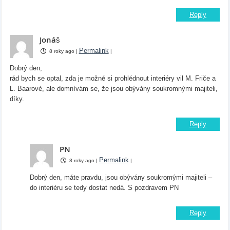
Reply
Jonáš
Permalink
8 roky ago
|
|
Dobrý den,
rád bych se optal, zda je možné si prohlédnout interiéry vil M. Friče a
L. Baarové, ale domnívám se, že jsou obývány soukromnými majiteli,
díky.
Reply
PN
Permalink
8 roky ago
|
|
Dobrý den, máte pravdu, jsou obývány soukromými majiteli –
do interiéru se tedy dostat nedá. S pozdravem PN
Reply