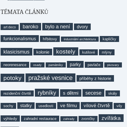
TÉMATA ČLÁNKŮ
baroko
bylo a není
dvory
art deco
funkcionalismus
hřbitovy
kapličky
industriální architektura
kostely
klasicismus
kolonie
kutilové
mlýny
parky
neorenesance
pavlače
osady
památníky
pivovary
pražské vesnice
potoky
příběhy z historie
rybníky
secese
s dětmi
rezidenční čtvrtě
skály
ve filmu
vilové čtvrtě
statky
sochy
usedlosti
vily
zvířátka
výhledy
zahradní restaurace
zvoničky
zahrady