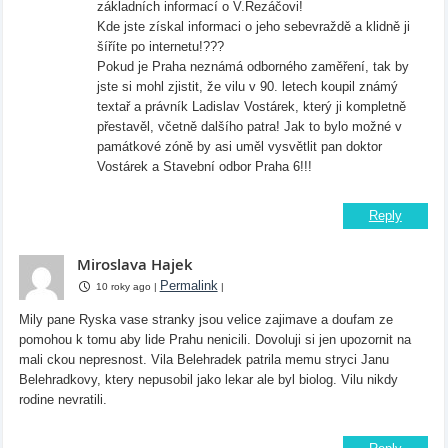
základních informací o V.Řezáčovi!
Kde jste získal informaci o jeho sebevraždě a klidně ji
šíříte po internetu!???
Pokud je Praha neznámá odborného zaměření, tak by
jste si mohl zjistit, že vilu v 90. letech koupil známý
textař a právník Ladislav Vostárek, který ji kompletně
přestavěl, včetně dalšího patra! Jak to bylo možné v
památkové zóně by asi uměl vysvětlit pan doktor
Vostárek a Stavební odbor Praha 6!!!
Reply
Miroslava Hajek
Permalink
10 roky ago
|
|
Mily pane Ryska vase stranky jsou velice zajimave a doufam ze
pomohou k tomu aby lide Prahu nenicili. Dovoluji si jen upozornit na
mali ckou nepresnost. Vila Belehradek patrila memu stryci Janu
Belehradkovy, ktery nepusobil jako lekar ale byl biolog. Vilu nikdy
rodine nevratili.