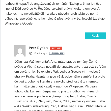
rozhodně nepatří do angažovaných románů! Nástup a Bitva je něco
jiného! Dědicové po V. Řezáčovi zvažují právní kroky a omluvu! A
nakonec – to nejdůležitější! Ta vila s původní architekturou nemá
vůbec nic společného, je kompletně přestavěná v 90. letech! Existuje
Wikipedie a Google!
Reply
Petr Ryska
Permalink
10 roky ago
|
|
Děkuji za Váš komentář. Ano, máte pravdu romány Černé
světlo a Větrná setba nepatří do angažovaných, za což se Vám
omlouvám. To, že existuje Wikipedie a Google vím, webové
stránky Praha Neznámá jsou však odborného zaměření a proto
čerpají z odborné literatury a nikoliv přednostně z internetu,
kam může přispívat každý – např. do Wikipedie. Při psaní
tohoto článku jsem čerpal mimo jiné z v odborných kruzích
vysoce ceněné publikace „Templ, Stephan, Baba, Osada
Svazu čs. díla , Zlatý řez, Praha, 2000, německý originál Baba
– die Werkbundsiedlung Prag, Birkhäuser, Basel, 1999“, která je