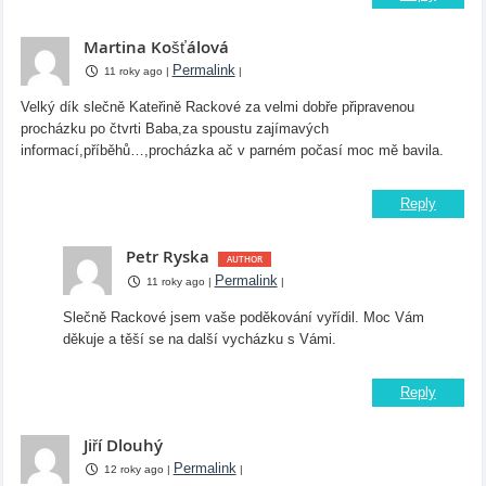
Martina Košťálová
Permalink
11 roky ago
|
|
Velký dík slečně Kateřině Rackové za velmi dobře připravenou
procházku po čtvrti Baba,za spoustu zajímavých
informací,příběhů…,procházka ač v parném počasí moc mě bavila.
Reply
Petr Ryska
Permalink
11 roky ago
|
|
Slečně Rackové jsem vaše poděkování vyřídil. Moc Vám
děkuje a těší se na další vycházku s Vámi.
Reply
Jiří Dlouhý
Permalink
12 roky ago
|
|