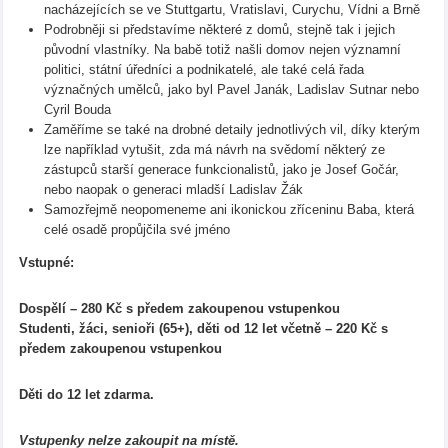
nacházejících se ve Stuttgartu, Vratislavi, Curychu, Vídni a Brně
Podrobněji si představíme některé z domů, stejně tak i jejich
původní vlastníky. Na babě totiž našli domov nejen významní
politici, státní úředníci a podnikatelé, ale také celá řada
význačných umělců, jako byl Pavel Janák, Ladislav Sutnar nebo
Cyril Bouda
Zaměříme se také na drobné detaily jednotlivých vil, díky kterým
lze například vytušit, zda má návrh na svědomí některý ze
zástupců starší generace funkcionalistů, jako je Josef Gočár,
nebo naopak o generaci mladší Ladislav Žák
Samozřejmě neopomeneme ani ikonickou zříceninu Baba, která
celé osadě propůjčila své jméno
Vstupné:
Dospělí – 280 Kč s předem zakoupenou vstupenkou
Studenti, žáci, senioři (65+), děti od 12 let včetně – 220 Kč s
předem zakoupenou vstupenkou
Děti do 12 let zdarma.
Vstupenky nelze zakoupit na místě.