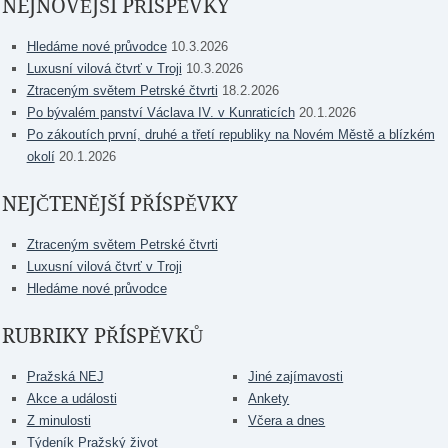
NEJNOVĚJŠÍ PŘÍSPĚVKY
Hledáme nové průvodce
10.3.2026
Luxusní vilová čtvrť v Troji
10.3.2026
Ztraceným světem Petrské čtvrti
18.2.2026
Po bývalém panství Václava IV. v Kunraticích
20.1.2026
Po zákoutích první, druhé a třetí republiky na Novém Městě a blízkém
okolí
20.1.2026
NEJČTENĚJŠÍ PŘÍSPĚVKY
Ztraceným světem Petrské čtvrti
Luxusní vilová čtvrť v Troji
Hledáme nové průvodce
RUBRIKY PŘÍSPĚVKŮ
Pražská NEJ
Jiné zajímavosti
Akce a události
Ankety
Z minulosti
Včera a dnes
Týdeník Pražský život