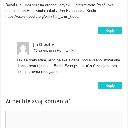
Dovoluji si upozornit na drobnou chybku – architektem Poláčkova
domu je Jan Emil Koula, nikoliv Jan Evangelista Koula. –
https://cs.wikipedia.org/wiki/Jan_Emil_Koula
Reply
Jiří Dlouhý
Permalink
12 roky ago
|
|
Tak se omlouvám, je to nějaké složité, podle všeho užíval obě
druhá křestní jména – Emil i Evangelista, různé zdroje v tom
nemají zrovna moc jasno.
Reply
Zanechte svůj komentář