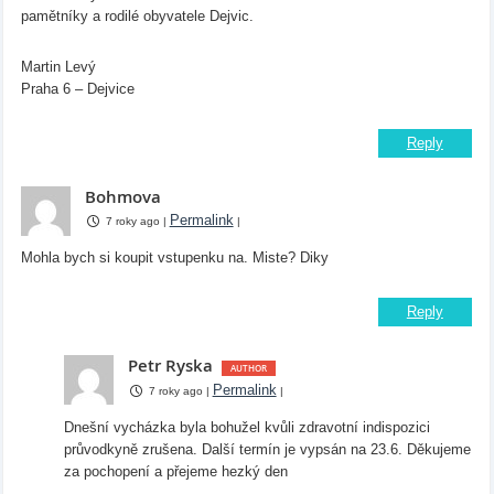
pamětníky a rodilé obyvatele Dejvic.
Martin Levý
Praha 6 – Dejvice
Reply
Bohmova
Permalink
7 roky ago
|
|
Mohla bych si koupit vstupenku na. Miste? Diky
Reply
Petr Ryska
Permalink
7 roky ago
|
|
Dnešní vycházka byla bohužel kvůli zdravotní indispozici
průvodkyně zrušena. Další termín je vypsán na 23.6. Děkujeme
za pochopení a přejeme hezký den