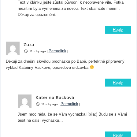
Text v článku ještě zůstal původní k neopravené vile. Fotka
mezitím byla vyměněna za novou. Text okamžitě měním.
Děkuji za upozornění.
Reply
Zuza
Permalink
11 roky ago
|
|
Děkuji za dnešní skvělou procházku po Babě, perfektně připravený
výklad Kateřiny Rackové, opravdová srdcovka
Reply
Kateřina Racková
Permalink
11 roky ago
|
|
Jsem moc ráda, že se Vám vycházka líbila:) Budu se s Vámi
těšit na další vycházku…
Reply