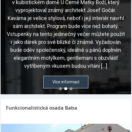
v kubistickém domě U Černé Matky Boží, který
vyprojektoval známý architekt Josef Gočár.
Kavárna je velice stylová, neboť i její interiér navrhl
sám architekt. Program bude více než bohatý.
Vstupenky na tento jedinečný večer můžete použít
i jako dárek pro své blízké či známé. Vyžadován
bude oděv společenský, ideálně u pánů doplněn
elegantním motýlkem, gentlemani s obzvlášť
vytříbeným vkusem budou vítáni […]
Více informací
Funkcionalistická osada Baba