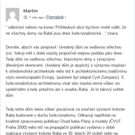
Martin
Permalink
7 roky ago
|
|
“ odbočení nahoru na konec Průhledové ulice bychom mohli vidět, že
ne všechny domy na Babě jsou dnes funkcionalistické…“ citace.
Dovolte, abych vás poopravil. Uvedený dům se sedlovou střechou
(viz. fotka) měl v době stavby proporčně stejnou podobu jako dnes.
Tedy dům se sedlovou střechou, klasickými okny s výraznými
dřevěnými okenicemi. Uvedený dům je atypický s výraznou inspirací
k středomořské architektuře nebo též k architektonickému tradičnímu
stylu severozápadní Evropy. (autorem byl údajně Cyril Zumpanc). S
funkcionalistickou architekturou však tato stavba nemá vůbec nic
společného a tedy potažmo ani s osadou Baba. Je to takový solitér
dům.
Tedy tento dům nelze vůbec považovat za součást výstavní kolonie
Baba budované v duchu funkcionalismu. Odkazuji například na
kvalitně zpracovanou publikaci Osad baba Plány a modely (ČVUT
Praha 2000) nebo též na propagační publikaci vydanou v době
realizace výstavní kolonie Baba ve 30. letech 20 století nebo na