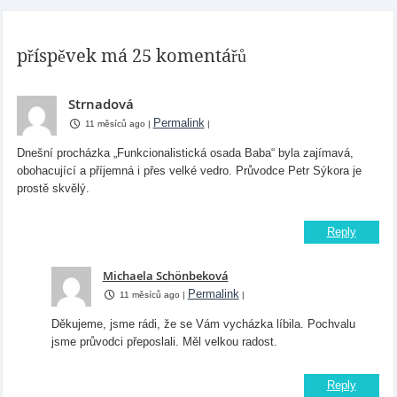
příspěvek má 25 komentářů
Strnadová
Permalink
11 měsíců ago
|
|
Dnešní procházka „Funkcionalistická osada Baba“ byla zajímavá,
obohacující a příjemná i přes velké vedro. Průvodce Petr Sýkora je
prostě skvělý.
Reply
Michaela Schönbeková
Permalink
11 měsíců ago
|
|
Děkujeme, jsme rádi, že se Vám vycházka líbila. Pochvalu
jsme průvodci přeposlali. Měl velkou radost.
Reply