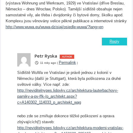
(výstava Wohnung und Werkraum, 1929) ve Vratislavi (dříve Breslau,
Německo – dnes Wrocław, Polsko). Tamější sídliště obsahuje nejen
samostatné vily, ale třeba i dvojdomky či bytové domy, školku apod.
Komplexu jsou věnovány velice pěkné publikace a internetové stránky
http://www.wuwa.eu/wuwa-dzisiaj/osiedle-wuwa/?lang=en
Reply
Petr Ryska
Permalink
11 roky ago
|
|
Sídliště WuWa ve Vratislavi je právě jednou z kolonií v
Německu (další je Stuttgart), která byla poškozena za druhé
světové války. Více např. zde:
http://neviditelnypes.lidovky.cz/architektura-lauterbachovy-
parniky-a-pv-ffk-/p_architekt.aspx?
c=A140302_114033_p_architekt_wag
nebo zde se zmiňuje dokonce těžké poškození a oprava
zbývajících(!) staveb:
http://neviditelnypes.lidovky.cz/architektura-moderni-vratislav-