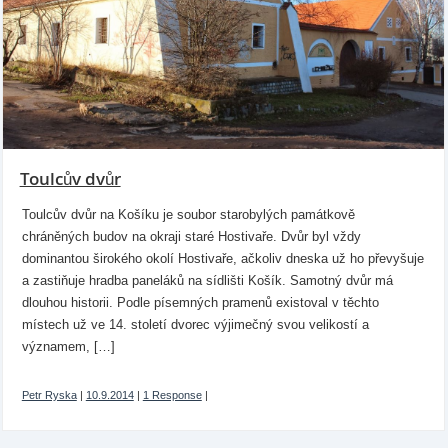
Toulcův dvůr
Toulcův dvůr na Košíku je soubor starobylých památkově
chráněných budov na okraji staré Hostivaře. Dvůr byl vždy
dominantou širokého okolí Hostivaře, ačkoliv dneska už ho převyšuje
a zastiňuje hradba paneláků na sídlišti Košík. Samotný dvůr má
dlouhou historii. Podle písemných pramenů existoval v těchto
místech už ve 14. století dvorec výjimečný svou velikostí a
významem, […]
Petr Ryska
|
10.9.2014
|
1 Response
|