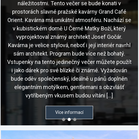
náležitostmi. Tento večer se bude konati v
prostorách slavné pražské kavárny Grand Café
Orient. Kavárna má unikátní atmosféru. Nachází se
v kubistickém domě U Černé Matky Boží, který
vyprojektoval známý architekt Josef Gočár.
Kavárna je velice stylová, neboť i její interiér navrhl
sám architekt. Program bude více než bohatý.
Vstupenky na tento jedinečný večer můžete použít
i jako dárek pro své blízké či známé. Vyžadován
bude oděv společenský, ideálně u pánů doplněn
elegantním motýlkem, gentlemani s obzvlášť
vytříbeným vkusem budou vítáni […]
Více informací