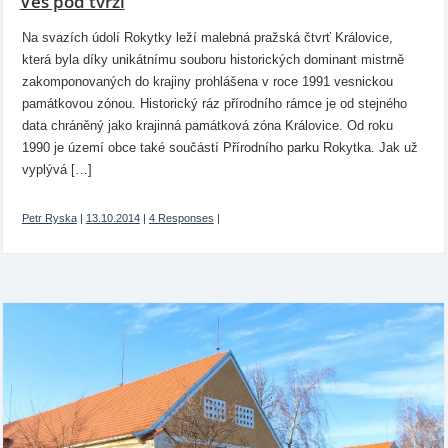
Ves pod tvrzí
Na svazích údolí Rokytky leží malebná pražská čtvrť Královice,
která byla díky unikátnímu souboru historických dominant mistrně
zakomponovaných do krajiny prohlášena v roce 1991 vesnickou
památkovou zónou. Historický ráz přírodního rámce je od stejného
data chráněný jako krajinná památková zóna Královice. Od roku
1990 je území obce také součástí Přírodního parku Rokytka. Jak už
vyplývá […]
Petr Ryska
|
13.10.2014
|
4 Responses
|