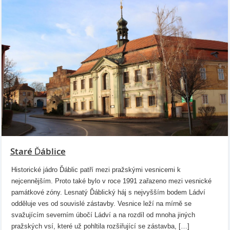
Staré Ďáblice
Historické jádro Ďáblic patří mezi pražskými vesnicemi k
nejcennějším. Proto také bylo v roce 1991 zařazeno mezi vesnické
památkové zóny. Lesnatý Ďáblický háj s nejvyšším bodem Ládví
odděluje ves od souvislé zástavby. Vesnice leží na mírně se
svažujícím severním úbočí Ládví a na rozdíl od mnoha jiných
pražských vsí, které už pohltila rozšiřující se zástavba, […]