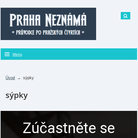
Menu
Úvod
→
sýpky
sýpky
Zúčastněte se