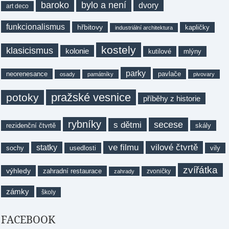
baroko
bylo a není
dvory
art deco
funkcionalismus
hřbitovy
kapličky
industriální architektura
kostely
klasicismus
kolonie
kutilové
mlýny
parky
neorenesance
pavlače
osady
památníky
pivovary
pražské vesnice
potoky
příběhy z historie
rybníky
secese
s dětmi
rezidenční čtvrtě
skály
ve filmu
vilové čtvrtě
statky
sochy
usedlosti
vily
zvířátka
výhledy
zahradní restaurace
zvoničky
zahrady
zámky
školy
FACEBOOK