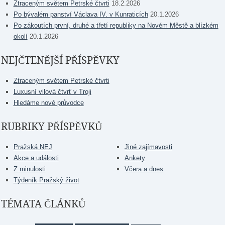
Ztraceným světem Petrské čtvrti
18.2.2026
Po bývalém panství Václava IV. v Kunraticích
20.1.2026
Po zákoutích první, druhé a třetí republiky na Novém Městě a blízkém
okolí
20.1.2026
NEJČTENĚJŠÍ PŘÍSPĚVKY
Ztraceným světem Petrské čtvrti
Luxusní vilová čtvrť v Troji
Hledáme nové průvodce
RUBRIKY PŘÍSPĚVKŮ
Pražská NEJ
Jiné zajímavosti
Akce a události
Ankety
Z minulosti
Včera a dnes
Týdeník Pražský život
TÉMATA ČLÁNKŮ