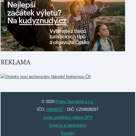
REKLAMA
© 2025
Praha Neznámá s.r.o.
IČO:
04838297
· DIČ: CZ04838297
Jsme spolehlivý plátce DPH
Inzerce a spolupráce
Kontakt