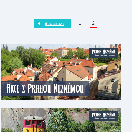
předchozí
1
2