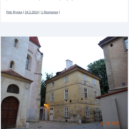
Petr Ryska
|
24.2.2014
|
1 Response
|