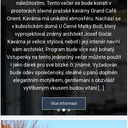
náležitostmi. Tento večer se bude konati v
prostorách slavné pražské kavárny Grand Café
Orient. Kavárna má unikátní atmosféru. Nachází se
v kubistickém domě U Černé Matky Boží, který
vyprojektoval známý architekt Josef Gočár.
Kavárna je velice stylová, neboť i její interiér navrhl
sám architekt. Program bude více než bohatý.
Vstupenky na tento jedinečný večer můžete použít
i jako dárek pro své blízké či známé. Vyžadován
bude oděv společenský, ideálně u pánů doplněn
elegantním motýlkem, gentlemani s obzvlášť
vytříbeným vkusem budou vítáni […]
Více informací