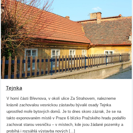
Tejnka
V horní části Břevnova, v okolí ulice Za Strahovem, nalezneme
krásně zachovalou vesnickou zástavbu bývalé osady Tejnka
uprostřed moře bytových domů. Je to dnes skoro zázrak, že se na
takto exponovaném místě v Praze 6 blízko Pražského hradu podařilo
zachovat starou vesničku – v místech, kde jsou žádané pozemky a
probíhá i rozsáhlá výstavba nových […]