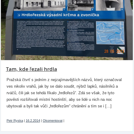
Tam, kde řezali hrdla
Pražská čtvrť s jedním z nejzajímavějších názvů, který označoval
ves nikoliv vrahů, jak by se dalo soudit, nýbrž lapků, násilníků a
rváčů, čili jak se tehdá říkalo „hrdlořezů“. Zdá se však, že tyto
pověsti rozšiřovali místní hostinští, aby se lidé u nich na noc
ubytovali a byli tak vůči „hrdlořezům“ chránění a tím se i […]
Petr Ryska
|
16.2.2014
|
Okomentovat
|