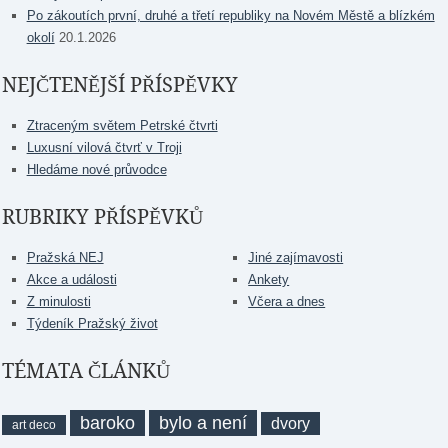
Po zákoutích první, druhé a třetí republiky na Novém Městě a blízkém
okolí
20.1.2026
NEJČTENĚJŠÍ PŘÍSPĚVKY
Ztraceným světem Petrské čtvrti
Luxusní vilová čtvrť v Troji
Hledáme nové průvodce
RUBRIKY PŘÍSPĚVKŮ
Pražská NEJ
Jiné zajímavosti
Akce a události
Ankety
Z minulosti
Včera a dnes
Týdeník Pražský život
TÉMATA ČLÁNKŮ
baroko
bylo a není
dvory
art deco