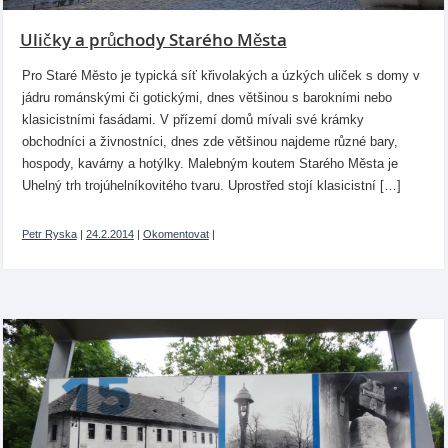
Uličky a průchody Starého Města
Pro Staré Město je typická síť křivolakých a úzkých uliček s domy v
jádru románskými či gotickými, dnes většinou s barokními nebo
klasicistními fasádami. V přízemí domů mívali své krámky
obchodníci a živnostníci, dnes zde většinou najdeme různé bary,
hospody, kavárny a hotýlky. Malebným koutem Starého Města je
Uhelný trh trojúhelníkovitého tvaru. Uprostřed stojí klasicistní […]
Petr Ryska
|
24.2.2014
|
Okomentovat
|