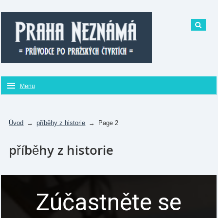
Menu
Úvod
→
příběhy z historie
→
Page 2
příběhy z historie
Zúčastněte se