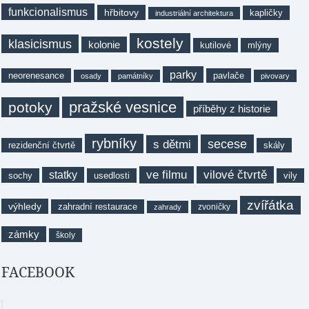
funkcionalismus
hřbitovy
kapličky
industriální architektura
kostely
klasicismus
kolonie
kutilové
mlýny
parky
neorenesance
pavlače
osady
památníky
pivovary
pražské vesnice
potoky
příběhy z historie
rybníky
secese
s dětmi
rezidenční čtvrtě
skály
ve filmu
vilové čtvrtě
statky
sochy
usedlosti
vily
zvířátka
výhledy
zahradní restaurace
zvoničky
zahrady
zámky
školy
FACEBOOK