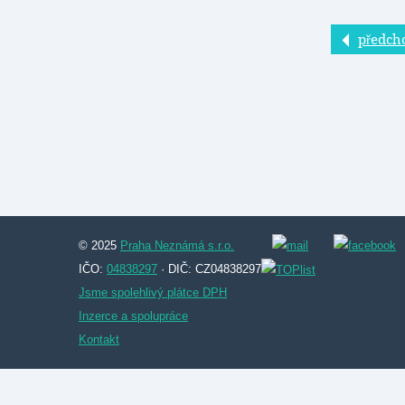
předch
© 2025
Praha Neznámá s.r.o.
IČO:
04838297
· DIČ: CZ04838297
Jsme spolehlivý plátce DPH
Inzerce a spolupráce
Kontakt