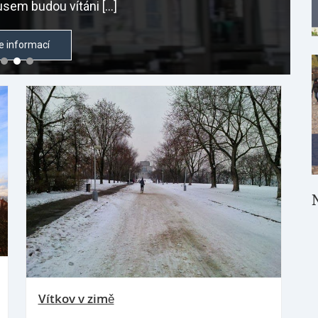
sem budou vítáni […]
e informací
Vítkov v zimě