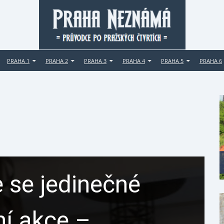
PRAHA 1
PRAHA 2
PRAHA 3
PRAHA 4
PRAHA 5
PRAHA 6
 se jedinečné
ní akce –