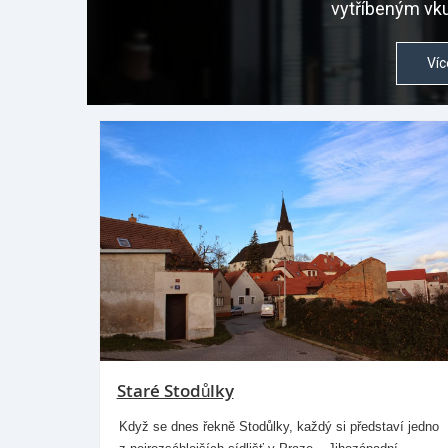
vytříbeným vku
Víc
Staré Stodůlky
Když se dnes řekně Stodůlky, každý si představí jedno