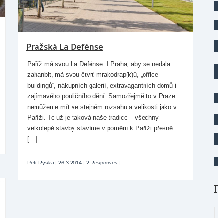
Pražská La Defénse
Paříž má svou La Defénse. I Praha, aby se nedala
zahanbit, má svou čtvrť mrakodrap(k)ů, „office
buildingů“, nákupních galerií, extravagantních domů i
zajímavého pouličního dění. Samozřejmě to v Praze
nemůžeme mít ve stejném rozsahu a velikosti jako v
Paříži. To už je taková naše tradice – všechny
velkolepé stavby stavíme v poměru k Paříži přesně
[…]
Petr Ryska
|
26.3.2014
|
2 Responses
|