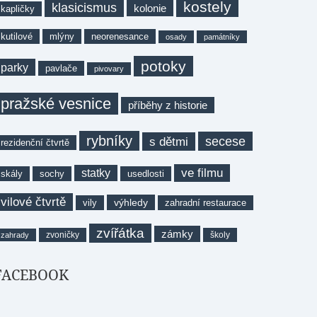
kostely
klasicismus
kolonie
kapličky
kutilové
mlýny
neorenesance
osady
památníky
potoky
parky
pavlače
pivovary
pražské vesnice
příběhy z historie
rybníky
secese
s dětmi
rezidenční čtvrtě
ve filmu
statky
skály
sochy
usedlosti
vilové čtvrtě
výhledy
vily
zahradní restaurace
zvířátka
zámky
zvoničky
školy
zahrady
FACEBOOK