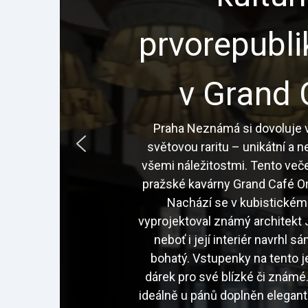
prvorepubl
v Grand 
Praha Neznámá si dovoluje v
světovou raritu – unikátní a 
všemi náležitostmi. Tento veče
pražské kavárny Grand Café Or
Nachází se v kubistickém
vyprojektoval známý architekt J
neboť i její interiér navrhl 
bohatý. Vstupenky na tento j
dárek pro své blízké či znám
ideálně u pánů doplněn elegan