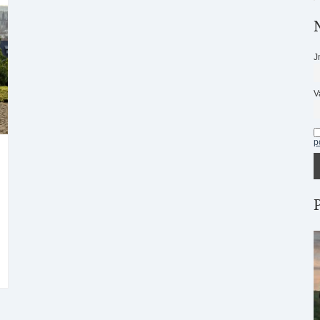
J
V
p