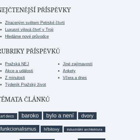
NEJČTENĚJŠÍ PŘÍSPĚVKY
Ztraceným světem Petrské čtvrti
Luxusní vilová čtvrť v Troji
Hledáme nové průvodce
RUBRIKY PŘÍSPĚVKŮ
Pražská NEJ
Jiné zajímavosti
Akce a události
Ankety
Z minulosti
Včera a dnes
Týdeník Pražský život
TÉMATA ČLÁNKŮ
baroko
bylo a není
dvory
art deco
funkcionalismus
hřbitovy
industriální architektura