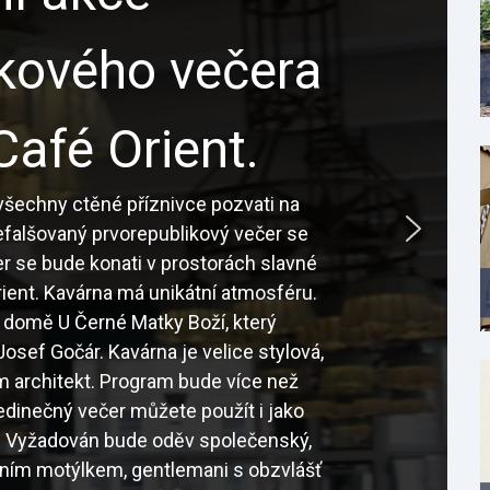
ikového večera
Café Orient.
šechny ctěné příznivce pozvati na
nefalšovaný prvorepublikový večer se
r se bude konati v prostorách slavné
ient. Kavárna má unikátní atmosféru.
 domě U Černé Matky Boží, který
osef Gočár. Kavárna je velice stylová,
sám architekt. Program bude více než
edinečný večer můžete použít i jako
é. Vyžadován bude oděv společenský,
tním motýlkem, gentlemani s obzvlášť