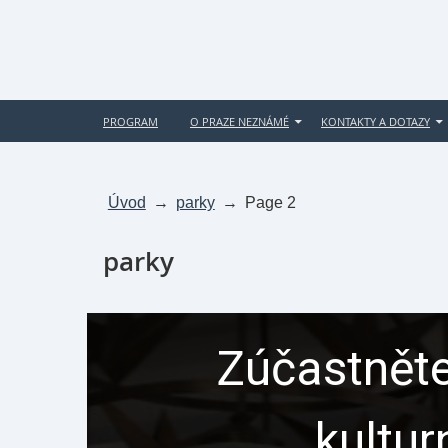
PROGRAM
O PRAZE NEZNÁMÉ
KONTAKTY A DOTAZY
Úvod
→
parky
→
Page 2
parky
Zúčastněte
kultur