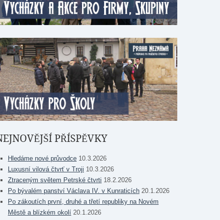
NEJNOVĚJŠÍ PŘÍSPĚVKY
Hledáme nové průvodce
10.3.2026
Luxusní vilová čtvrť v Troji
10.3.2026
Ztraceným světem Petrské čtvrti
18.2.2026
Po bývalém panství Václava IV. v Kunraticích
20.1.2026
Po zákoutích první, druhé a třetí republiky na Novém
Městě a blízkém okolí
20.1.2026