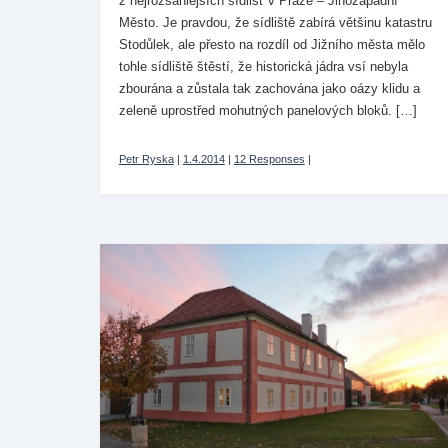
z nejrozsáhlejších sídlišť v Praze – Jihozápadní
Město. Je pravdou, že sídliště zabírá většinu katastru
Stodůlek, ale přesto na rozdíl od Jižního města mělo
tohle sídliště štěstí, že historická jádra vsí nebyla
zbourána a zůstala tak zachována jako oázy klidu a
zeleně uprostřed mohutných panelových bloků. […]
Petr Ryska
|
1.4.2014
|
12 Responses
|